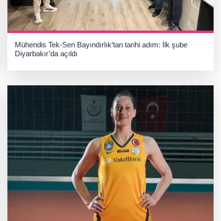
Mühendis Tek-Sen Bayındırlık’tan tarihi adım: İlk şube
Diyarbakır’da açıldı