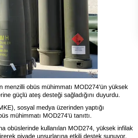
un menzilli obüs mühimmatı MOD274’ün yüksek
lerine güçlü ateş desteği sağladığını duyurdu.
MKE), sosyal medya üzerinden yaptığı
obüs mühimmatı MOD274’ü tanıttı.
ına obüslerinde kullanılan MOD274, yüksek infilak
etirerek piyade unsurlarına etkili destek sunuyor.