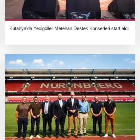
Kütahya'da Yedigöller Metehan Destek Konserleri start aldı