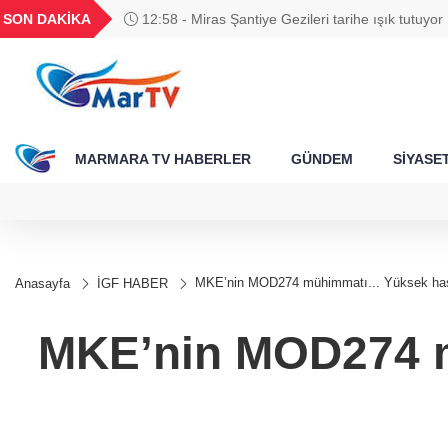
BGN
VND
GAU/TRY
BIST 100
SON DAKİKA
12:58 - Türkiye'nin planlı tarım tarihi değişti
788
27,9743
0,0018
6.660,55
13.779,39
MARMARA TV HABERLER
GÜNDEM
SİYASE
MKE’nin MOD274 mühimmatı... Yüksek hassas
Anasayfa
İGF HABER
MKE’nin MOD274 mü