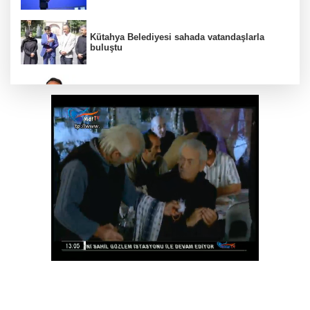
Kütahya Belediyesi sahada vatandaşlarla
buluştu
İzmir Tire lokantalarında yeni dönem başlıyor
Lavantanın hikayesi başlıyor
İzmir Efes Selçuk'te engeller atölyelerle
aşılıyor
Kütahya Belediyesi'nden amatör spor
kulüplerine tam destek