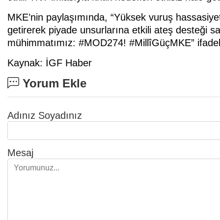
MKE’nin paylaşımında, “Yüksek vuruş hassasiyeti ve 
getirerek piyade unsurlarına etkili ateş desteği
mühimmatımız: #MOD274! #MillîGüçMKE” ifadeler
Kaynak: İGF Haber
Yorum Ekle
Adınız Soyadınız
Mesaj