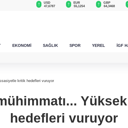
USD
EUR
GBP
CHF
47,6787
55,1254
64,3468
59,0083
T
EKONOMİ
SAĞLIK
SPOR
YEREL
İGF 
iyetle kritik hedefleri vuruyor
himmatı... Yüksek h
hedefleri vuruyor