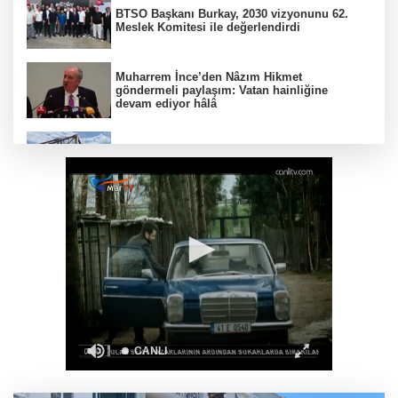
BTSO Başkanı Burkay, 2030 vizyonunu 62.
Meslek Komitesi ile değerlendirdi
Muharrem İnce’den Nâzım Hikmet
göndermeli paylaşım: Vatan hainliğine
devam ediyor hâlâ
Balıkesir’de kıyılar anlık takip ediliyor
“Bu Kampta Hayat Var” projesi özel bireylere
yaz tatili sunuyor
Trabzonspor'a büyük destek
Eskişehir'de kırsal mahallelere yeni su
depoları