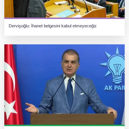
Dervişoğlu: İhanet belgesini kabul etmeyeceğiz