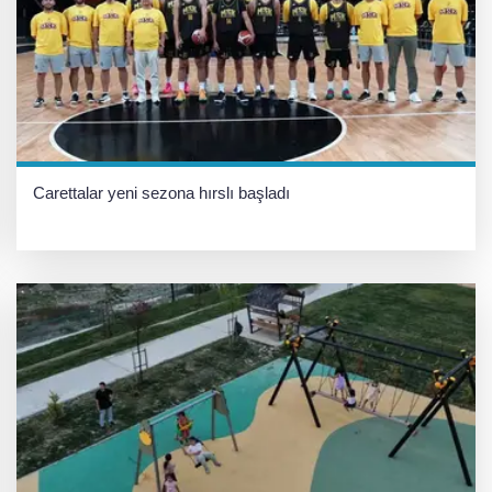
Carettalar yeni sezona hırslı başladı