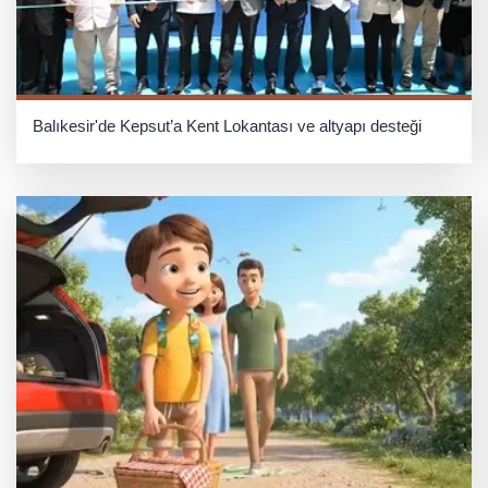
Balıkesir'de Kepsut’a Kent Lokantası ve altyapı desteği