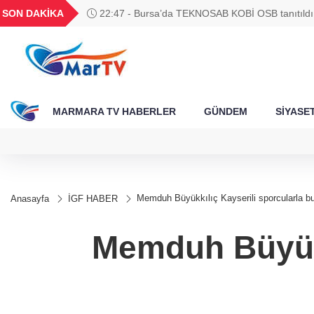
BGN
VND
GAU/TRY
BIST 100
SON DAKİKA
22:47 - Bursa’da TEKNOSAB KOBİ OSB tanıtıldı.
328
27,9743
0,0018
6.544,61
13.798,82
kalkınma yolculuğunda yeni dönem
MARMARA TV HABERLER
GÜNDEM
SİYASE
Memduh Büyükkılıç Kayserili sporcularla bu
Anasayfa
İGF HABER
Memduh Büyükk