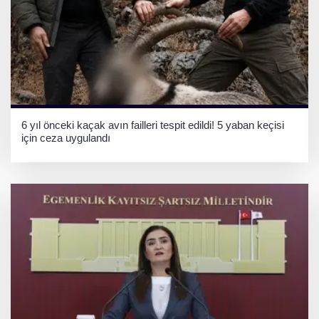
6 yıl önceki kaçak avın failleri tespit edildi! 5 yaban keçisi
için ceza uygulandı