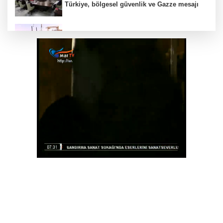
Türkiye, bölgesel güvenlik ve Gazze mesajı
Yakıt barcı filosuna iki yeni gemi
Türk Tarih Kurumu’ndan tarihi içerikler tek
platformda
Türkiye ile Vietnam arasında 'hava'da yeni
dönem... Sefer kapasitesi artırıldı
Görevden uzaklaştırılan Utku Caner Çaykara
hakkında tahliye kararı