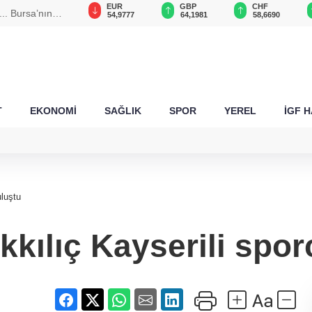
USD
EUR
GBP
CHF
.. Bursa’nın
47,6920
54,9777
64,1981
58,6690
T
EKONOMİ
SAĞLIK
SPOR
YEREL
İGF 
luştu
ılıç Kayserili sporc