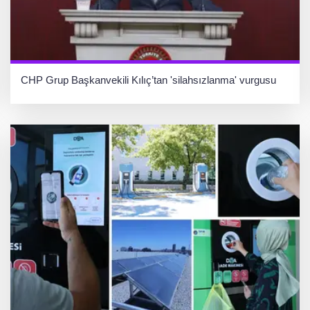
CHP Grup Başkanvekili Kılıç’tan 'silahsızlanma' vurgusu