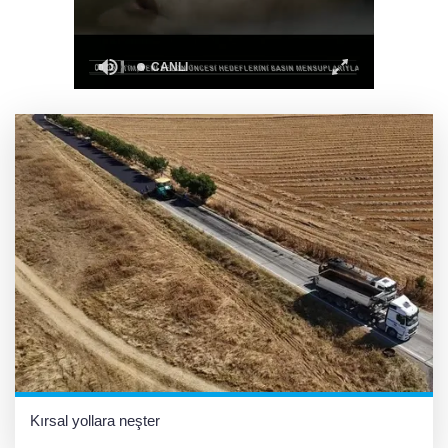
Ganita Akşamları’nda büyük coşku
Akustik sahne yaz akşamlarına ritim katıyor
Kırsal yollara neşter