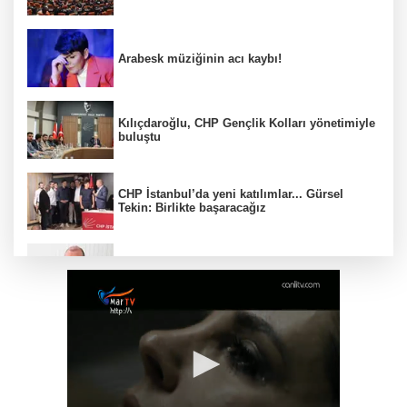
Arabesk müziğinin acı kaybı!
Kılıçdaroğlu, CHP Gençlik Kolları yönetimiyle
buluştu
CHP İstanbul’da yeni katılımlar... Gürsel
Tekin: Birlikte başaracağız
Menderes Belediye Başkanı İlkay Çiçek
görevden uzaklaştırıldı
Anadolu Otoyolu'nda kamyonet çekiciye
çarptı!