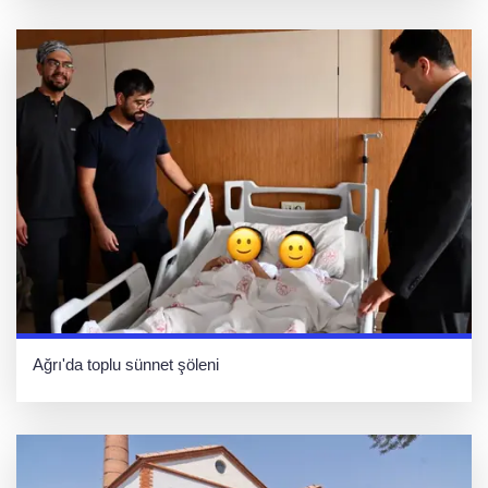
Ağrı'da toplu sünnet şöleni