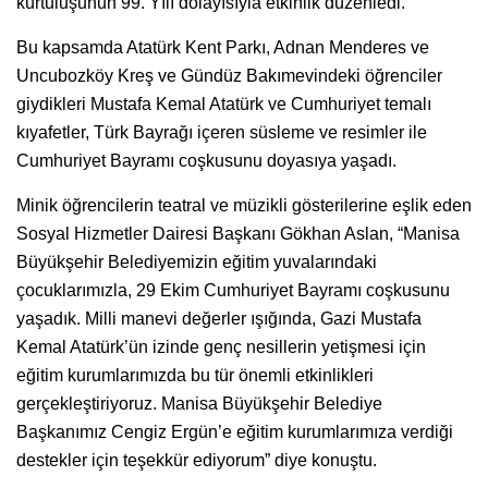
kurtuluşunun 99. Yılı dolayısıyla etkinlik düzenledi.
Bu kapsamda Atatürk Kent Parkı, Adnan Menderes ve
Uncubozköy Kreş ve Gündüz Bakımevindeki öğrenciler
giydikleri Mustafa Kemal Atatürk ve Cumhuriyet temalı
kıyafetler, Türk Bayrağı içeren süsleme ve resimler ile
Cumhuriyet Bayramı coşkusunu doyasıya yaşadı.
Minik öğrencilerin teatral ve müzikli gösterilerine eşlik eden
Sosyal Hizmetler Dairesi Başkanı Gökhan Aslan, “Manisa
Büyükşehir Belediyemizin eğitim yuvalarındaki
çocuklarımızla, 29 Ekim Cumhuriyet Bayramı coşkusunu
yaşadık. Milli manevi değerler ışığında, Gazi Mustafa
Kemal Atatürk’ün izinde genç nesillerin yetişmesi için
eğitim kurumlarımızda bu tür önemli etkinlikleri
gerçekleştiriyoruz. Manisa Büyükşehir Belediye
Başkanımız Cengiz Ergün’e eğitim kurumlarımıza verdiği
destekler için teşekkür ediyorum” diye konuştu.