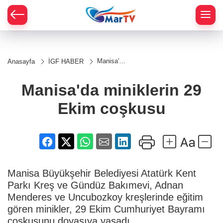
Manisa'da
Anasayfa
İGF HABER
miniklerin
29 Ekim
coşkusu
Manisa'da miniklerin 29
Ekim coşkusu
Manisa Büyükşehir Belediyesi Atatürk Kent
Parkı Kreş ve Gündüz Bakımevi, Adnan
Menderes ve Uncubozkoy kreşlerinde eğitim
gören minikler, 29 Ekim Cumhuriyet Bayramı
coşkusunu doyasıya yaşadı.