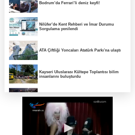
Bodrum’da Ferrari’li deniz keyfi!
Nilüfer’de Kent Rehberi ve İmar Durumu
Sorgulama yenilendi
ATA Çiftliği Yoncaları Atatürk Parkı'na ulaştı
Kayseri Uluslarası Kültepe Toplantısı bilim
insanlarını buluşturdu
Kayseri Uluslararası Âşık Seyrani Kültür ve
Sanat Festivali büyüledi
Türk Dünyasının kalbi Keçiören’de attı