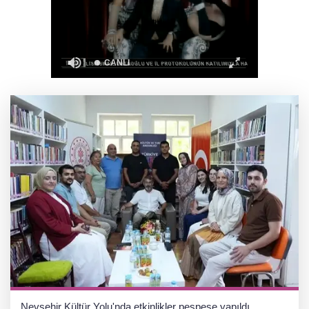
Faili meçhul 2 cinayet daha aydınlatıldı
Hakkâri’de JİHA destekli operasyon
Nevşehir Kültür Yolu'nda etkinlikler peşpeşe yapıldı