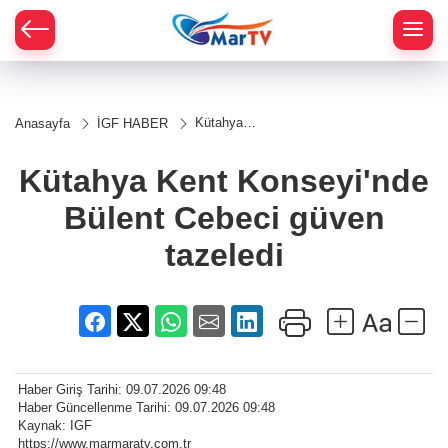
Kütahya
Anasayfa
İGF HABER
Kent
Konseyi'nde
Bülent
Kütahya Kent Konseyi'nde
Cebeci
güven
Bülent Cebeci güven
tazeledi
tazeledi
Haber Giriş Tarihi: 09.07.2026 09:48
Haber Güncellenme Tarihi: 09.07.2026 09:48
Kaynak: IGF
https://www.marmaratv.com.tr