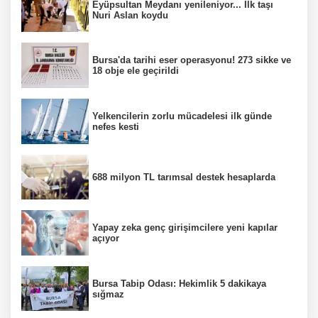
Eyüpsultan Meydanı yenileniyor... İlk taşı
Nuri Aslan koydu
Bursa'da tarihi eser operasyonu! 273 sikke ve
18 obje ele geçirildi
Yelkencilerin zorlu mücadelesi ilk günde
nefes kesti
688 milyon TL tarımsal destek hesaplarda
Yapay zeka genç girişimcilere yeni kapılar
açıyor
Bursa Tabip Odası: Hekimlik 5 dakikaya
sığmaz