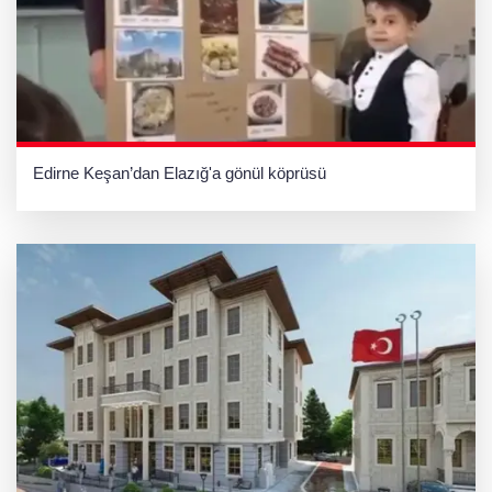
Edirne Keşan’dan Elazığ'a gönül köprüsü