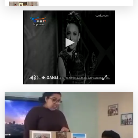
Gebze’nin geleceği için Başkent'te güçlü
temaslar
Hakkari'de JİHA destekli operasyonda 253
kilo esrar ele geçirildi
Keşan Kent Konseyi'nden muhtarlara nezaket
ziyareti
İstanbul Maltepe’de çocuklar kitapların renkli
dünyasında