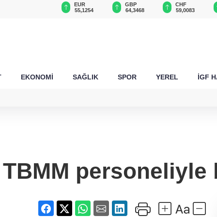
USD
EUR
GBP
CHF
47,6787
55,1254
64,3468
59,0083
T
EKONOMİ
SAĞLIK
SPOR
YEREL
İGF 
 TBMM personeliyle 