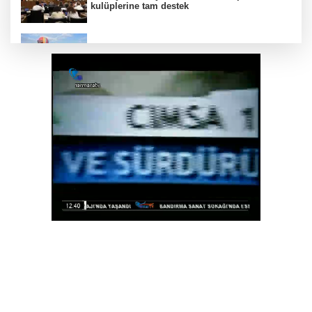
kulüplerine tam destek
Türkiye Kültür Yolu Festivali Nevşehir'de tam
gaz sürüyor
Kütahya'da Yedigöller Metehan Destek
Konserleri start aldı
Mühendis Tek-Sen Bayındırlık’tan tarihi adım:
İlk şube Diyarbakır’da açıldı
Muğla Milas'ta "Mylasa Band" izdihamı