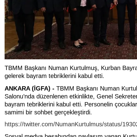
TBMM Başkanı Numan Kurtulmuş, Kurban Bayramı
gelerek bayram tebriklerini kabul etti.
ANKARA (İGFA) -
TBMM Başkanı Numan Kurtulm
Salonu’nda düzenlenen etkinlikte, Genel Sekreter T
bayram tebriklerini kabul etti. Personelin çocukla
samimi bir sohbet gerçekleştirdi.
https://twitter.com/NumanKurtulmus/status/19
Sosyal medya hesabından paylaşım yapan Kurtu