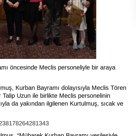
 öncesinde Meclis personeliyle bir araya
uş, Kurban Bayramı dolayısıyla Meclis Tören
alip Uzun ile birlikte Meclis personelinin
rıyla da yakından ilgilenen Kurtulmuş, sıcak ve
30238178264281343
lmuş, “Mübarek Kurban Bayramı vesilesiyle