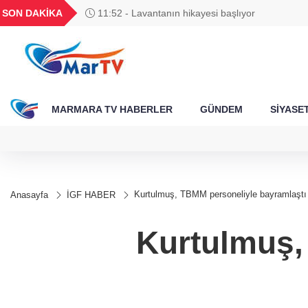
BGN
VND
GAU/TRY
BIST 100
SON DAKİKA
11:52 - Lavantanın hikayesi başlıyor
788
27,9743
0,0018
6.660,55
13.779,39
MARMARA TV HABERLER
GÜNDEM
SİYASE
Kurtulmuş, TBMM personeliyle bayramlaştı
Anasayfa
İGF HABER
Kurtulmuş,