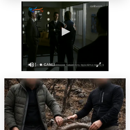
Türk Tarih Kurumu’ndan tarihi içerikler tek
platformda
Türkiye ile Vietnam arasında 'hava'da yeni
dönem... Sefer kapasitesi artırıldı
Görevden uzaklaştırılan Utku Caner Çaykara
hakkında tahliye kararı
Fındık alım fiyatları açıklandı... Alımlar 24
Ağustos'ta başlıyor