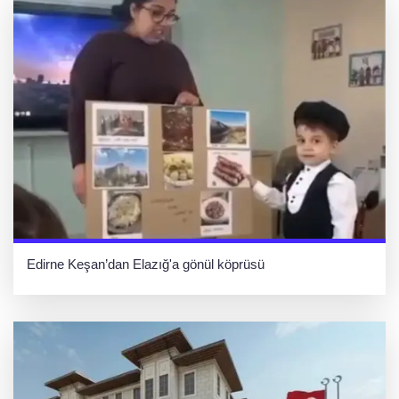
Edirne Keşan’dan Elazığ'a gönül köprüsü