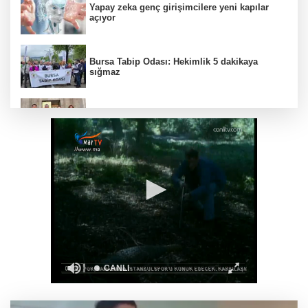
Yapay zeka genç girişimcilere yeni kapılar
açıyor
Bursa Tabip Odası: Hekimlik 5 dakikaya
sığmaz
Gebze’nin geleceği için Başkent'te güçlü
temaslar
Hakkari'de JİHA destekli operasyonda 253
kilo esrar ele geçirildi
Keşan Kent Konseyi'nden muhtarlara nezaket
ziyareti
İstanbul Maltepe’de çocuklar kitapların renkli
dünyasında