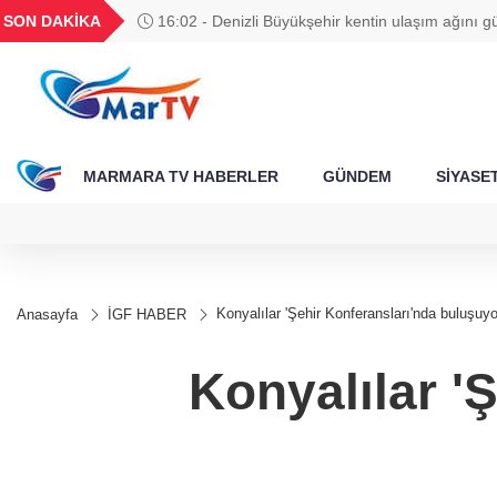
BGN
VND
GAU/TRY
BIST 100
SON DAKİKA
16:02 - Denizli Büyükşehir kentin ulaşım ağını gü
417
27,9743
0,0018
6.664,76
13.802,62
MARMARA TV HABERLER
GÜNDEM
SİYASE
Konyalılar 'Şehir Konferansları'nda buluşuyo
Anasayfa
İGF HABER
Konyalılar '