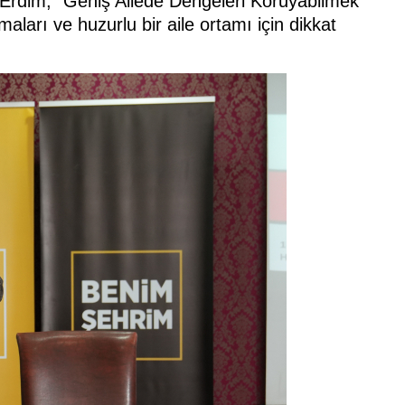
 Erdim, “Geniş Ailede Dengeleri Koruyabilmek”
maları ve huzurlu bir aile ortamı için dikkat