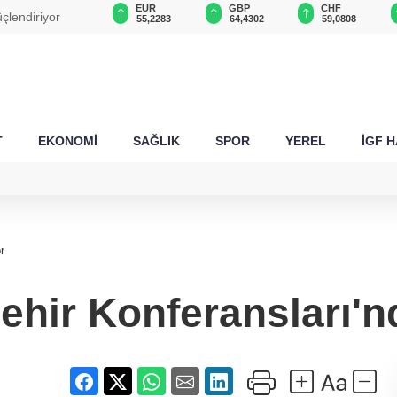
USD
EUR
GBP
CHF
çlendiriyor
47,7018
55,2283
64,4302
59,0808
T
EKONOMİ
SAĞLIK
SPOR
YEREL
İGF 
r
Şehir Konferansları'