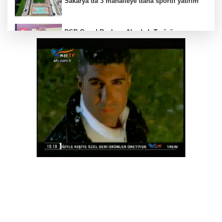
Sakarya’da 3 mahalleye daha sportif yatırım
DSP Genel Başkanı Aksakal: Terörün
bitirilmesi iradesine destek için
imzalayacağım
Trabzon Dernekler Federasyonu Şubesi açıldı
Bursa Nilüfer'de beton mikserinden kamu
alanına döküme 150 bin TL ceza
Sakarya'da “Kadın Kadına” buluşmalar
Akyazı’da sürdü