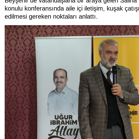
Beyşehir’de vatandaşlarla bir araya gelen Saliha
konulu konferansında aile içi iletişim, kuşak çatış
edilmesi gereken noktaları anlattı.