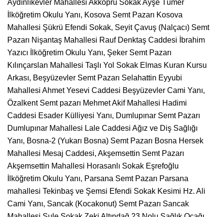
Aydınlıkevler Mahallesi Akköprü Sokak Ayşe Tümer
İlköğretim Okulu Yanı, Kosova Semt Pazarı Kosova
Mahallesi Şükrü Efendi Sokak, Seyit Çavuş (Nalçacı) Semt
Pazarı Nişantaş Mahallesi Rauf Denktaş Caddesi İbrahim
Yazıcı İlköğretim Okulu Yanı, Şeker Semt Pazarı
Kılınçarslan Mahallesi Taşlı Yol Sokak Elmas Kuran Kursu
Arkası, Beşyüzevler Semt Pazarı Selahattin Eyyubi
Mahallesi Ahmet Yesevi Caddesi Beşyüzevler Cami Yanı,
Özalkent Semt pazarı Mehmet Akif Mahallesi Hadimi
Caddesi Esader Külliyesi Yanı, Dumlupınar Semt Pazarı
Dumlupınar Mahallesi Lale Caddesi Ağız ve Diş Sağlığı
Yanı, Bosna-2 (Yukarı Bosna) Semt Pazarı Bosna Hersek
Mahallesi Mesaj Caddesi, Akşemsettin Semt Pazarı
Akşemsettin Mahallesi Horasanlı Sokak Eşrefoğlu
İlköğretim Okulu Yanı, Parsana Semt Pazarı Parsana
mahallesi Tekinbaş ve Şemsi Efendi Sokak Kesimi Hz. Ali
Cami Yanı, Sancak (Kocakonut) Semt Pazarı Sancak
Mahallesi Şule Sokak Zeki Altındağ 23.Nolu Sağlık Ocağı