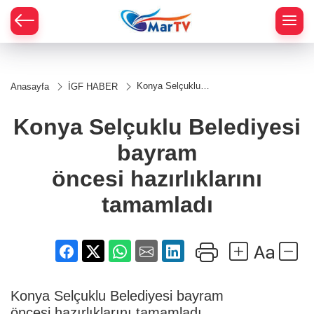
Konya Selçuklu
Anasayfa
İGF HABER
Belediyesi bayram
öncesi hazırlıklarını
tamamladı
Konya Selçuklu Belediyesi
bayram
öncesi hazırlıklarını
tamamladı
Konya Selçuklu Belediyesi bayram
öncesi hazırlıklarını tamamladı