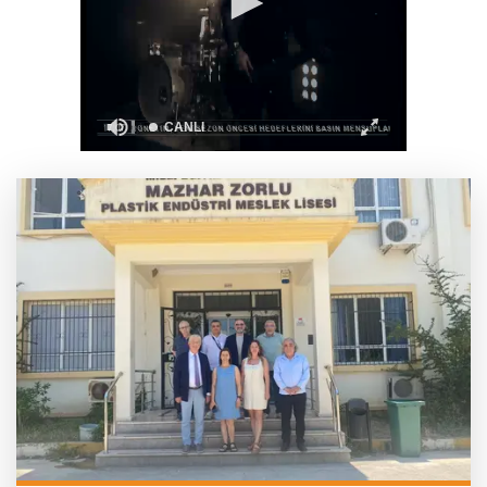
Bursa'da Kıbrıs Gazisi Ali Çağlayan’a anlamlı
ziyaret
KOBİ’ler siber suçluların yeni hedefi