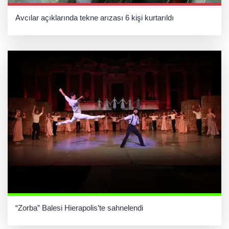
Avcılar açıklarında tekne arızası 6 kişi kurtarıldı
“Zorba” Balesi Hierapolis’te sahnelendi