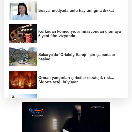
Sosyal medyada ünlü hayranlığına dikkat
Korkudan komediye, animasyondan dramaya
6 yeni film vizyonda
Sakarya'da ‘Ortaköy Barajı’ için çalışmalar
başladı
Orman yangınları şirketler istratejik risk...
Sigorta açığı büyüyor
Yöresel lezzetler gastronomi sokağında
ziyaretçilerle buluşuyor
Çin’de Dolphin tayfunu için kırmızı alarm!