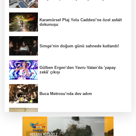
Karamürsel Plaj Yolu Caddesi’ne özel asfalt
dokunuşu
Simge’nin doğum günü sahnede kutlandı!
Gülben Ergen’den Yavru Vatan'da 'yapay
zekâ' çıkışı
Buca Metrosu’nda dev adım
Filenin Sultanları, İzmirli çocuklara ilham
oluyor