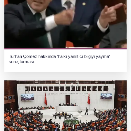
Turhan Çömez hakkında 'halkı yanıltıcı bilgiyi yayma'
soruşturması