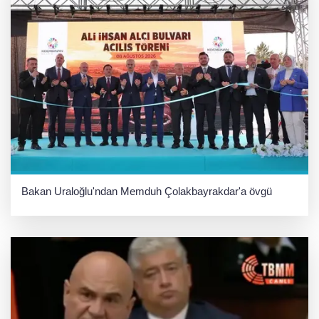
Bakan Uraloğlu'ndan Memduh Çolakbayrakdar'a övgü