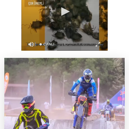
Mersin’de çocuklar trafik kurallarını
öğreniyor
Büyükelçiliklerde değişim... 4 ülkeye yeni
atama
Balıkesir’de edebiyatın iyileştirici gücü
konuşuldu