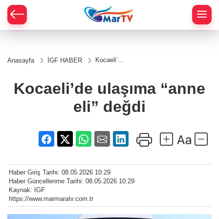
Kocaeli’de
Anasayfa
İGF HABER
ulaşıma
“anne eli”
değdi
Kocaeli’de ulaşıma “anne
eli” değdi
Haber Giriş Tarihi: 08.05.2026 10:29
Haber Güncellenme Tarihi: 08.05.2026 10:29
Kaynak: IGF
https://www.marmaratv.com.tr