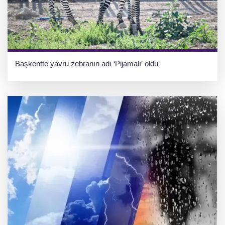
Başkentte yavru zebranın adı ‘Pijamalı’ oldu