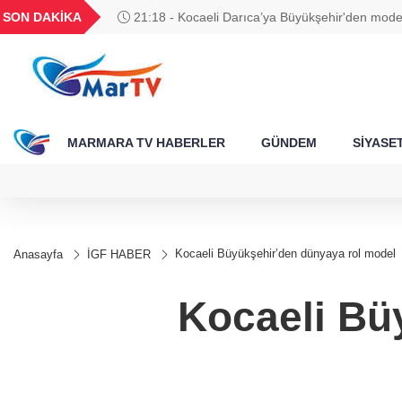
BGN
VND
GAU/TRY
BIST 100
SON DAKİKA
21:18 - Kocaeli Darıca’ya Büyükşehir'den moder
262
28,0626
0,0018
6.496,98
13.798,82
yatırımı
MARMARA TV HABERLER
GÜNDEM
SİYASE
Kocaeli Büyükşehir’den dünyaya rol model
Anasayfa
İGF HABER
Kocaeli Bü