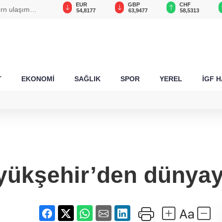
USD
EUR
GBP
CHF
n ulaşım
47,5752
54,8177
63,9477
58,5313
T
EKONOMİ
SAĞLIK
SPOR
YEREL
İGF 
yükşehir’den dünyay