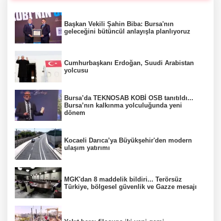
Başkan Vekili Şahin Biba: Bursa'nın
geleceğini bütüncül anlayışla planlıyoruz
Cumhurbaşkanı Erdoğan, Suudi Arabistan
yolcusu
Bursa’da TEKNOSAB KOBİ OSB tanıtıldı...
Bursa’nın kalkınma yolculuğunda yeni
dönem
Kocaeli Darıca’ya Büyükşehir'den modern
ulaşım yatırımı
MGK'dan 8 maddelik bildiri... Terörsüz
Türkiye, bölgesel güvenlik ve Gazze mesajı