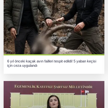
6 yıl önceki kaçak avın failleri tespit edildi! 5 yaban keçisi
için ceza uygulandı