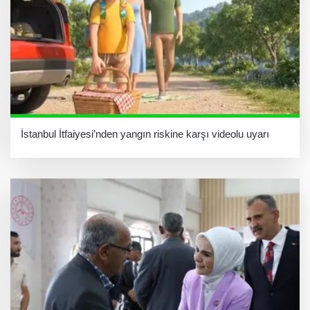
İstanbul İtfaiyesi’nden yangın riskine karşı videolu uyarı