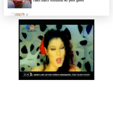
Yakıt barcı filosuna iki yeni gemi
Türk Tarih Kurumu’ndan tarihi içerikler tek
platformda
Türkiye ile Vietnam arasında 'hava'da yeni
dönem... Sefer kapasitesi artırıldı
Görevden uzaklaştırılan Utku Caner Çaykara
hakkında tahliye kararı
Fındık alım fiyatları açıklandı... Alımlar 24
Ağustos'ta başlıyor