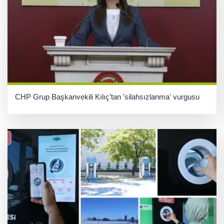
CHP Grup Başkanvekili Kılıç’tan 'silahsızlanma' vurgusu