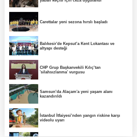
yaban keçisi için ceza uygulandı
Carettalar yeni sezona hırslı başladı
Balıkesir'de Kepsut’a Kent Lokantası ve
altyapı desteği
CHP Grup Başkanvekili Kılıç’tan
'silahsızlanma' vurgusu
Samsun’da Alaçam'a yeni yaşam alanı
kazandırıldı
İstanbul İtfaiyesi’nden yangın riskine karşı
videolu uyarı