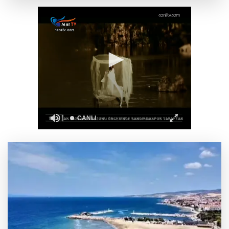
TBMM'nin ana binası YES-TR'de 'çok iyi'
olarak sertifikalandırıldı
Gürsel Tekin’den 'tutarlılık' mesajı... Tarihi
meselelerde pusula net olmalı
Bakan Göktaş: Terörsüz Türkiye tarihi bir
adımdır
Yapay zekada onlarca uygulamanın yerini tek
asistan alabilir