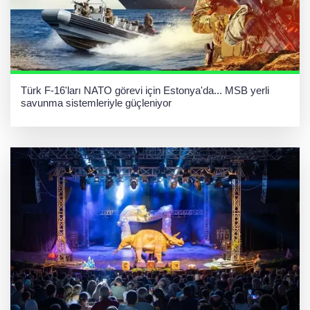
Türk F-16'ları NATO görevi için Estonya'da... MSB yerli
savunma sistemleriyle güçleniyor