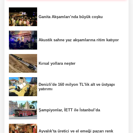
Ganita Akşamları’nda büyük coşku
Akustik sahne yaz akşamlarına ritim katıyor
Kırsal yollara neşter
Denizli'de 160 milyon TL’lik alt ve üstyapı
yatırımı
Şampiyonlar, İETT ile İstanbul’da
Ayvalık’ta üretici ve el emeği pazarı renk