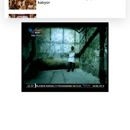
katıyor
DAĞDER ve BUMEV'den eğitim için güç
birliği
İpsala OSB'nin gelişimi için kritik ziyaret
Bursa Büyükşehir Harmancık’ta da yolları
yeniliyor
Ağrı'da toplu sünnet şöleni