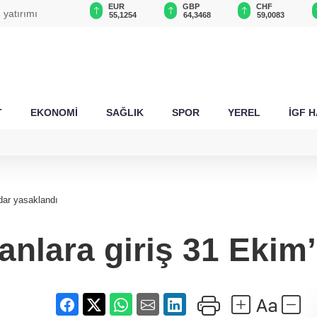
USD
EUR
GBP
CHF
 yatırımı
47,6787
55,1254
64,3468
59,0083
T
EKONOMİ
SAĞLIK
SPOR
YEREL
İGF 
adar yasaklandı
lanlara giriş 31 Eki