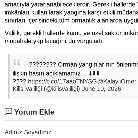
amacıyla yararlanabileceklerdir. Gerekli hallerde
imkânları kullanılarak yangına karşı etkili müdaha
sınırları içerisindeki tüm ormanlık alanlarda uygula
Valilik, gerekli hallerde kamu ve özel sektör imkân
müdahale yapılacağını da vurguladı.
???????? Orman yangınlarının önlenmesi
ilişkin basın açıklamamız… ⬇️⬇️⬇️
????
https://t.co/17aaoTNYSG
@KalayliOmer
Kilis Valiliği (@kilisvaliligi)
June 10, 2026
Yorum Ekle
Adınız Soyadınız