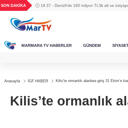
BGN
VND
GAU/TRY
BIST 100
SON DAKİKA
18:37 - Denizli'de 160 milyon TL’lik alt ve üstyapı
788
27,9743
0,0018
6.660,55
13.779,39
MARMARA TV HABERLER
GÜNDEM
SİYASE
Kilis’te ormanlık alanlara giriş 31 Ekim’e k
Anasayfa
İGF HABER
Kilis’te ormanlık a