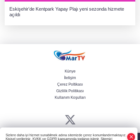
Eskişehir'de Kentpark Yapay Plajı yeni sezonda hizmete
açıldı
Künye
İletişim
Çerez Poltikası
Gizlilik Politikası
Kullanım Koşulları
Sizlere daha iyi hizmet sunabilmek adına sitemizde çerez konumlandırmaktayız.
Powered by
HABER YAZILIMI
ve TURKTICARET.NET projesidir Copyright©
Kişisel verileriniz, KVKK ve GDPR kapsamında toplanıp işlenir. Sitemizi