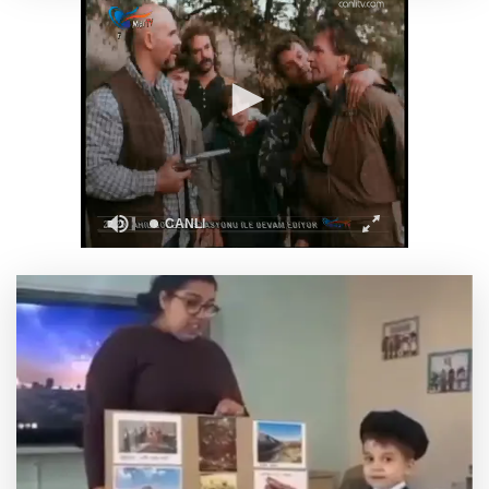
Hakkari'de JİHA destekli operasyonda 253
kilo esrar ele geçirildi
Keşan Kent Konseyi'nden muhtarlara nezaket
ziyareti
İstanbul Maltepe’de çocuklar kitapların renkli
dünyasında