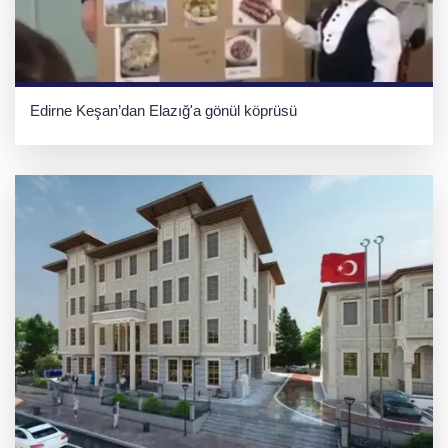
Edirne Keşan’dan Elazığ'a gönül köprüsü