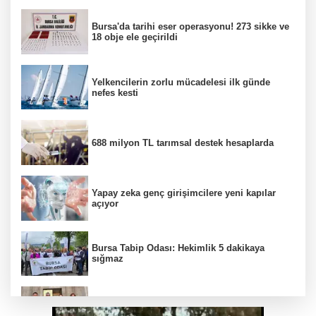
Bursa'da tarihi eser operasyonu! 273 sikke ve
18 obje ele geçirildi
Yelkencilerin zorlu mücadelesi ilk günde
nefes kesti
688 milyon TL tarımsal destek hesaplarda
Yapay zeka genç girişimcilere yeni kapılar
açıyor
Bursa Tabip Odası: Hekimlik 5 dakikaya
sığmaz
Gebze’nin geleceği için Başkent'te güçlü
temaslar