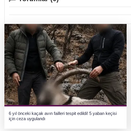
6 yıl önceki kaçak avın failleri tespit edildi! 5 yaban keçisi
için ceza uygulandı