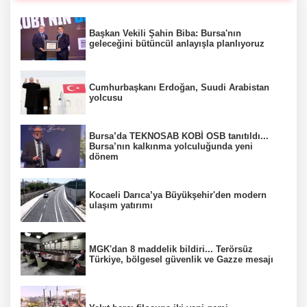
Başkan Vekili Şahin Biba: Bursa'nın
geleceğini bütüncül anlayışla planlıyoruz
Cumhurbaşkanı Erdoğan, Suudi Arabistan
yolcusu
Bursa’da TEKNOSAB KOBİ OSB tanıtıldı...
Bursa’nın kalkınma yolculuğunda yeni
dönem
Kocaeli Darıca’ya Büyükşehir'den modern
ulaşım yatırımı
MGK'dan 8 maddelik bildiri... Terörsüz
Türkiye, bölgesel güvenlik ve Gazze mesajı