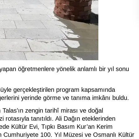
v yapan öğretmenlere yönelik anlamlı bir yıl sonu
süyle gerçekleştirilen program kapsamında
değerlerini yerinde görme ve tanıma imkânı buldu.
n Talas’ın zengin tarihî mirası ve doğal
ezi rotasıyla tanıtıldı. Ali Dağın eteklerinden
Dede Kültür Evi, Tıpkı Basım Kur’an Kerim
n Cumhuriyete 100. Yıl Müzesi ve Osmanlı Kültür