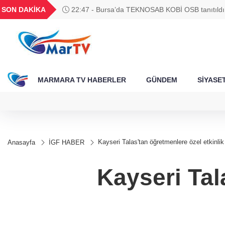
BGN
VND
GAU/TRY
BIST 100
SON DAKİKA
21:18 - Kocaeli Darıca’ya Büyükşehir'den moder
340
27,9743
0,0018
6.533,63
13.798,82
yatırımı
MARMARA TV HABERLER
GÜNDEM
SİYASE
Kayseri Talas'tan öğretmenlere özel etkinlik
Anasayfa
İGF HABER
Kayseri Tal