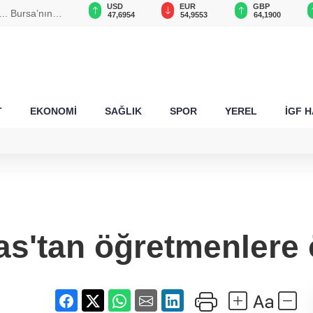
USD
EUR
GBP
CHF
n ulaşım
47,6954
54,9553
64,1900
58,6763
T
EKONOMİ
SAĞLIK
SPOR
YEREL
İGF 
as'tan öğretmenlere ö