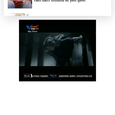
Yakıt barcı filosuna iki yeni gemi
Türk Tarih Kurumu’ndan tarihi içerikler tek
platformda
Türkiye ile Vietnam arasında 'hava'da yeni
dönem... Sefer kapasitesi artırıldı
Görevden uzaklaştırılan Utku Caner Çaykara
hakkında tahliye kararı
Fındık alım fiyatları açıklandı... Alımlar 24
Ağustos'ta başlıyor