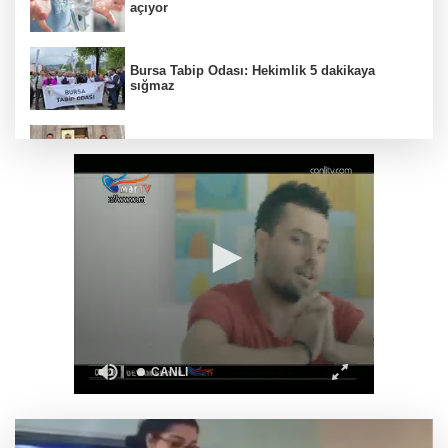
açıyor
Bursa Tabip Odası: Hekimlik 5 dakikaya
sığmaz
Gebze’nin geleceği için Başkent'te güçlü
temaslar
Hakkari'de JİHA destekli operasyonda 253
kilo esrar ele geçirildi
Keşan Kent Konseyi'nden muhtarlara nezaket
ziyareti
İstanbul Maltepe’de çocuklar kitapların renkli
dünyasında