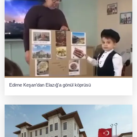
Edirne Keşan’dan Elazığ'a gönül köprüsü