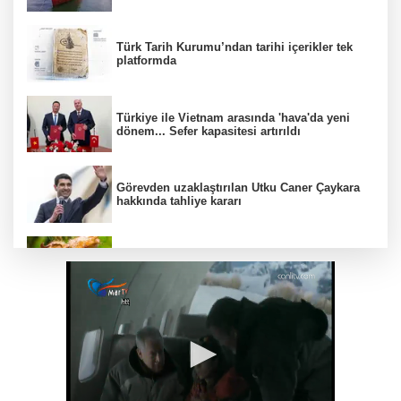
Türk Tarih Kurumu’ndan tarihi içerikler tek
platformda
Türkiye ile Vietnam arasında 'hava'da yeni
dönem... Sefer kapasitesi artırıldı
Görevden uzaklaştırılan Utku Caner Çaykara
hakkında tahliye kararı
Fındık alım fiyatları açıklandı... Alımlar 24
Ağustos'ta başlıyor
6 yıl önceki kaçak avın failleri tespit edildi! 5
yaban keçisi için ceza uygulandı