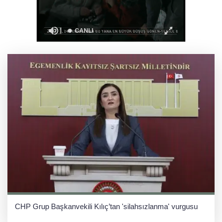
Carettalar yeni sezona hırslı başladı
Balıkesir'de Kepsut’a Kent Lokantası ve
altyapı desteği
CHP Grup Başkanvekili Kılıç’tan 'silahsızlanma' vurgusu