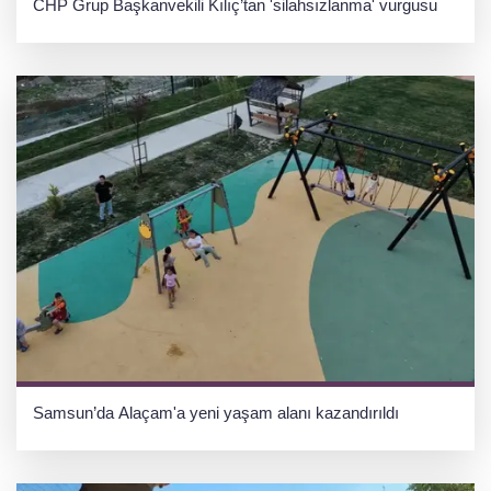
CHP Grup Başkanvekili Kılıç’tan 'silahsızlanma' vurgusu
Samsun’da Alaçam'a yeni yaşam alanı kazandırıldı