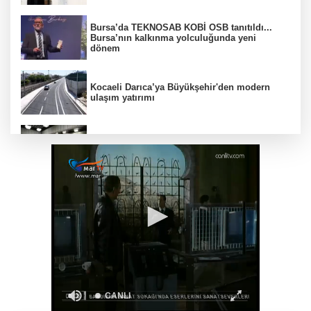
Bursa’da TEKNOSAB KOBİ OSB tanıtıldı...
Bursa’nın kalkınma yolculuğunda yeni
dönem
Kocaeli Darıca’ya Büyükşehir'den modern
ulaşım yatırımı
MGK'dan 8 maddelik bildiri... Terörsüz
Türkiye, bölgesel güvenlik ve Gazze mesajı
Yakıt barcı filosuna iki yeni gemi
Türk Tarih Kurumu’ndan tarihi içerikler tek
platformda
Türkiye ile Vietnam arasında 'hava'da yeni