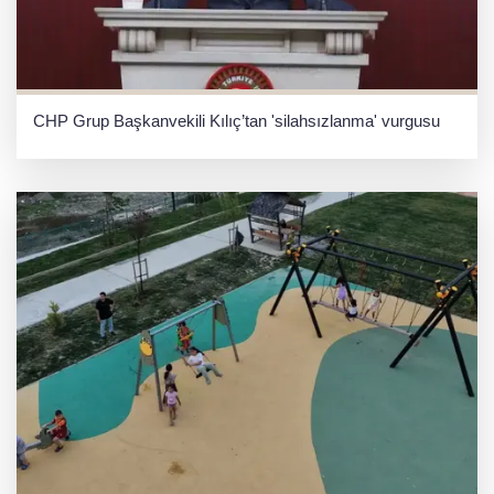
CHP Grup Başkanvekili Kılıç’tan 'silahsızlanma' vurgusu