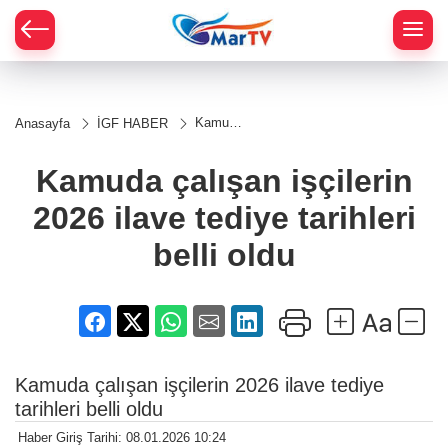
Kamuda
Anasayfa
İGF HABER
çalışan
işçilerin
2026
Kamuda çalışan işçilerin
ilave
tediye
2026 ilave tediye tarihleri
tarihleri
belli
oldu
belli oldu
Kamuda çalışan işçilerin 2026 ilave tediye
tarihleri belli oldu
Haber Giriş Tarihi: 08.01.2026 10:24