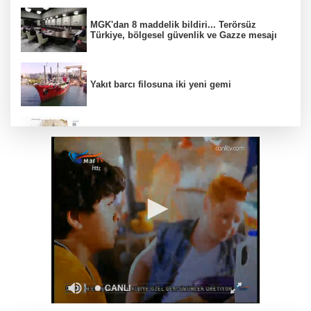
MGK'dan 8 maddelik bildiri... Terörsüz
Türkiye, bölgesel güvenlik ve Gazze mesajı
Yakıt barcı filosuna iki yeni gemi
Türk Tarih Kurumu’ndan tarihi içerikler tek
platformda
Türkiye ile Vietnam arasında 'hava'da yeni
dönem... Sefer kapasitesi artırıldı
Görevden uzaklaştırılan Utku Caner Çaykara
hakkında tahliye kararı
Fındık alım fiyatları açıklandı... Alımlar 24
Ağustos'ta başlıyor