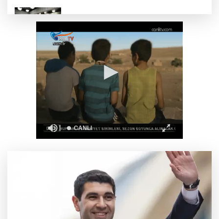
MGK'dan 8 maddelik bildiri... Terörsüz
Türkiye, bölgesel güvenlik ve Gazze mesajı
Yakıt barcı filosuna iki yeni gemi
Türk Tarih Kurumu’ndan tarihi içerikler tek
platformda
Türkiye ile Vietnam arasında 'hava'da yeni
dönem... Sefer kapasitesi artırıldı