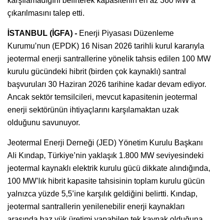
karşılamadığını belirterek kapasitenin en az 360 MW’a
çıkarılmasını talep etti.
İSTANBUL (İGFA) -
Enerji Piyasası Düzenleme
Kurumu’nun (EPDK) 16 Nisan 2026 tarihli kurul kararıyla
jeotermal enerji santrallerine yönelik tahsis edilen 100 MW
kurulu gücündeki hibrit (birden çok kaynaklı) santral
başvuruları 30 Haziran 2026 tarihine kadar devam ediyor.
Ancak sektör temsilcileri, mevcut kapasitenin jeotermal
enerji sektörünün ihtiyaçlarını karşılamaktan uzak
olduğunu savunuyor.
Jeotermal Enerji Derneği (JED) Yönetim Kurulu Başkanı
Ali Kındap, Türkiye’nin yaklaşık 1.800 MW seviyesindeki
jeotermal kaynaklı elektrik kurulu gücü dikkate alındığında,
100 MW’lık hibrit kapasite tahsisinin toplam kurulu gücün
yalnızca yüzde 5,5’ine karşılık geldiğini belirtti. Kındap,
jeotermal santrallerin yenilenebilir enerji kaynakları
arasında baz yük üretimi yapabilen tek kaynak olduğuna