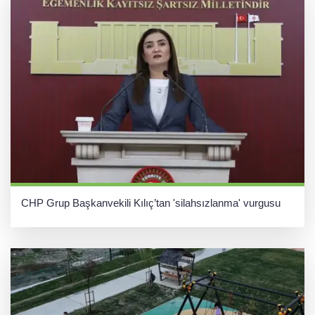
CHP Grup Başkanvekili Kılıç’tan 'silahsızlanma' vurgusu