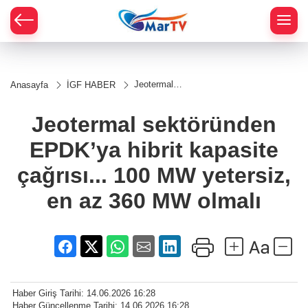
Jeotermal
Anasayfa
İGF HABER
sektöründen
EPDK’ya
hibrit
Jeotermal sektöründen
kapasite
çağrısı...
EPDK’ya hibrit kapasite
100 MW
yetersiz, en
az 360 MW
çağrısı... 100 MW yetersiz,
olmalı
en az 360 MW olmalı
Haber Giriş Tarihi: 14.06.2026 16:28
Haber Güncellenme Tarihi: 14.06.2026 16:28