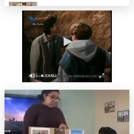
Gebze’nin geleceği için Başkent'te güçlü
temaslar
Hakkari'de JİHA destekli operasyonda 253
kilo esrar ele geçirildi
Keşan Kent Konseyi'nden muhtarlara nezaket
ziyareti
İstanbul Maltepe’de çocuklar kitapların renkli
dünyasında