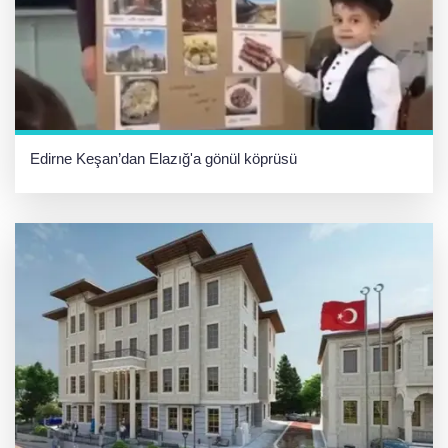
Edirne Keşan’dan Elazığ'a gönül köprüsü