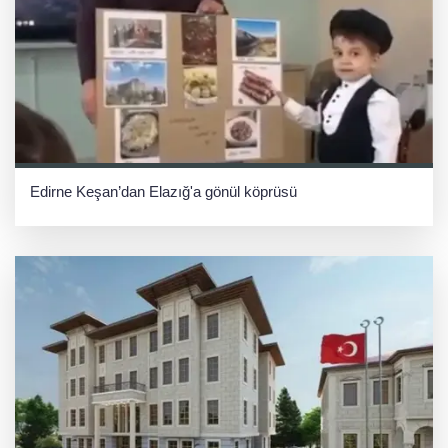
Edirne Keşan’dan Elazığ'a gönül köprüsü