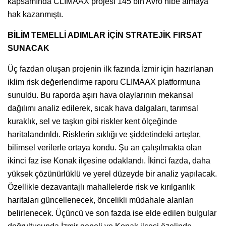
kapsamında CLIMAAX projesi 145 bin Avro hibe almaya
hak kazanmıştı.
BİLİM TEMELLİ ADIMLAR İÇİN STRATEJİK FIRSAT
SUNACAK
Üç fazdan oluşan projenin ilk fazında İzmir için hazırlanan
iklim risk değerlendirme raporu CLIMAAX platformuna
sunuldu. Bu raporda aşırı hava olaylarının mekansal
dağılımı analiz edilerek, sıcak hava dalgaları, tarımsal
kuraklık, sel ve taşkın gibi riskler kent ölçeğinde
haritalandırıldı. Risklerin sıklığı ve şiddetindeki artışlar,
bilimsel verilerle ortaya kondu. Şu an çalışılmakta olan
ikinci faz ise Konak ilçesine odaklandı. İkinci fazda, daha
yüksek çözünürlüklü ve yerel düzeyde bir analiz yapılacak.
Özellikle dezavantajlı mahallelerde risk ve kırılganlık
haritaları güncellenecek, öncelikli müdahale alanları
belirlenecek. Üçüncü ve son fazda ise elde edilen bulgular