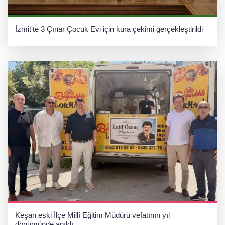
İzmit'te 3 Çınar Çocuk Evi için kura çekimi gerçekleştirildi
Keşan eski İlçe Millî Eğitim Müdürü vefatının yıl
dönümünde anıldı