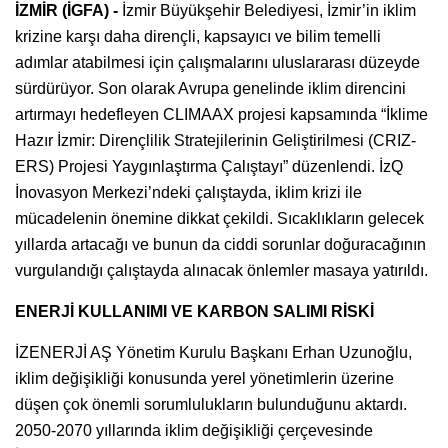
İZMİR (İGFA) -
İzmir Büyükşehir Belediyesi, İzmir’in iklim
krizine karşı daha dirençli, kapsayıcı ve bilim temelli
adımlar atabilmesi için çalışmalarını uluslararası düzeyde
sürdürüyor. Son olarak Avrupa genelinde iklim direncini
artırmayı hedefleyen CLIMAAX projesi kapsamında “İklime
Hazır İzmir: Dirençlilik Stratejilerinin Geliştirilmesi (CRIZ-
ERS) Projesi Yaygınlaştırma Çalıştayı” düzenlendi. İzQ
İnovasyon Merkezi’ndeki çalıştayda, iklim krizi ile
mücadelenin önemine dikkat çekildi. Sıcaklıkların gelecek
yıllarda artacağı ve bunun da ciddi sorunlar doğuracağının
vurgulandığı çalıştayda alınacak önlemler masaya yatırıldı.
ENERJİ KULLANIMI VE KARBON SALIMI RİSKİ
İZENERJİ AŞ Yönetim Kurulu Başkanı Erhan Uzunoğlu,
iklim değişikliği konusunda yerel yönetimlerin üzerine
düşen çok önemli sorumlulukların bulunduğunu aktardı.
2050-2070 yıllarında iklim değişikliği çerçevesinde