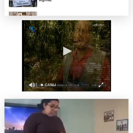
Gebze’nin geleceği için Başkent'te güçlü
temaslar
Hakkari'de JİHA destekli operasyonda 253
kilo esrar ele geçirildi
Keşan Kent Konseyi'nden muhtarlara nezaket
ziyareti
İstanbul Maltepe’de çocuklar kitapların renkli
dünyasında