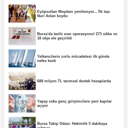
Eyüpsultan Meydanı yenileniyor... İlk taşı
Nuri Aslan koydu
Bursa'da tarihi eser operasyonu! 273 sikke ve
18 obje ele geçirildi
Yelkencilerin zorlu mücadelesi ilk günde
nefes kesti
688 milyon TL tarımsal destek hesaplarda
Yapay zeka genç girişimcilere yeni kapılar
açıyor
Bursa Tabip Odası: Hekimlik 5 dakikaya
sığmaz