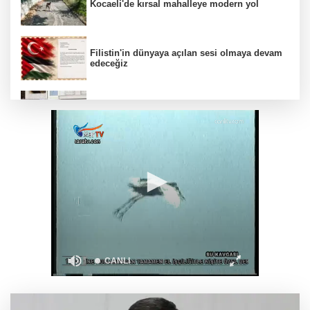
Kocaeli'de kırsal mahalleye modern yol
Filistin'in dünyaya açılan sesi olmaya devam
edeceğiz
Bakan Göktaş: Terörsüz Türkiye ile barışın ve
istikrarın güçlendiği gelecek hedefliyoruz
Anadolu Dostluk Rallisi'nde ilk yarı
tamamlandı
İlaç denetiminde uluslararası standart
dönemi
Bursa Osmangazi’nin nabzını Küplüpınar'da
tuttu