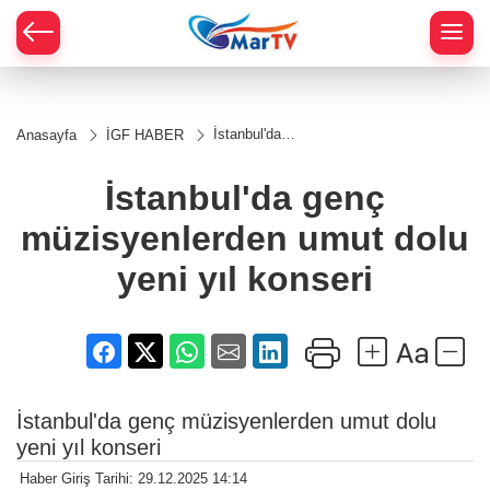
İstanbul'da
Anasayfa
İGF HABER
genç
müzisyenlerden
umut dolu yeni
İstanbul'da genç
yıl konseri
müzisyenlerden umut dolu
yeni yıl konseri
İstanbul'da genç müzisyenlerden umut dolu
yeni yıl konseri
Haber Giriş Tarihi: 29.12.2025 14:14