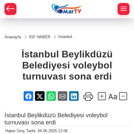
İstanbul
Anasayfa
İGF HABER
Beylikdüzü
Belediyesi
voleybol
İstanbul Beylikdüzü
turnuvası
sona erdi
Belediyesi voleybol
turnuvası sona erdi
İstanbul Beylikdüzü Belediyesi voleybol
turnuvası sona erdi
Haber Giriş Tarihi: 04.06.2025 13:06