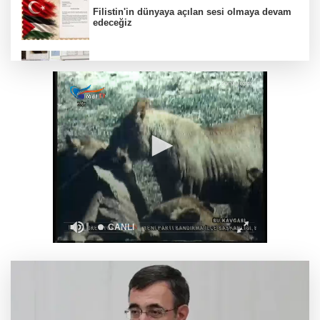
Filistin'in dünyaya açılan sesi olmaya devam
edeceğiz
Bakan Göktaş: Terörsüz Türkiye ile barışın ve
istikrarın güçlendiği gelecek hedefliyoruz
Anadolu Dostluk Rallisi'nde ilk yarı
tamamlandı
İlaç denetiminde uluslararası standart
dönemi
Bursa Osmangazi’nin nabzını Küplüpınar'da
tuttu