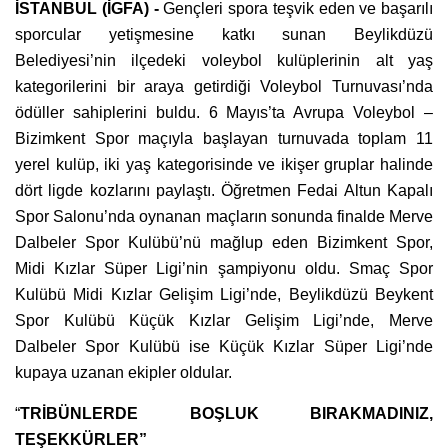
İSTANBUL (İGFA) -
Gençleri spora teşvik eden ve başarılı
sporcular yetişmesine katkı sunan Beylikdüzü
Belediyesi’nin ilçedeki voleybol kulüplerinin alt yaş
kategorilerini bir araya getirdiği Voleybol Turnuvası’nda
ödüller sahiplerini buldu. 6 Mayıs’ta Avrupa Voleybol –
Bizimkent Spor maçıyla başlayan turnuvada toplam 11
yerel kulüp, iki yaş kategorisinde ve ikişer gruplar halinde
dört ligde kozlarını paylaştı. Öğretmen Fedai Altun Kapalı
Spor Salonu’nda oynanan maçların sonunda finalde Merve
Dalbeler Spor Kulübü’nü mağlup eden Bizimkent Spor,
Midi Kızlar Süper Ligi’nin şampiyonu oldu. Smaç Spor
Kulübü Midi Kızlar Gelişim Ligi’nde, Beylikdüzü Beykent
Spor Kulübü Küçük Kızlar Gelişim Ligi’nde, Merve
Dalbeler Spor Kulübü ise Küçük Kızlar Süper Ligi’nde
kupaya uzanan ekipler oldular.
“
TRİBÜNLERDE BOŞLUK BIRAKMADINIZ,
TEŞEKKÜRLER”