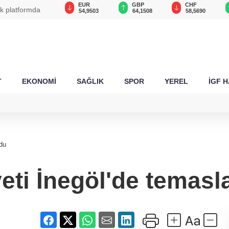
USD
EUR
GBP
CHF
ek platformda
47,5871
54,9503
64,1508
58,5690
T
EKONOMİ
SAĞLIK
SPOR
YEREL
İGF 
du
eti İnegöl'de temasl