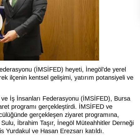
 Federasyonu (İMSİFED) heyeti, İnegöl’de yerel
rek ilçenin kentsel gelişimi, yatırım potansiyeli ve
er ve İş İnsanları Federasyonu (İMSİFED), Bursa
aret programı gerçekleştirdi. İMSİFED ve
ülüğünde gerçekleşen ziyaret programına,
Sulu, İbrahim Taşır, İnegöl Müteahhitler Derneği
s Yurdakul ve Hasan Erezsarı katıldı.