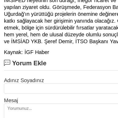
İMSİFED heyetinin son durağı, İnegöl Ticaret v
yapılan ziyaret oldu. Görüşmede, Federasyon B
Uğurdağ’ın yürüttüğü projelerin önemine değinere
katkı sağlayacak her girişimin yanında olacağız. O
etmek, bölge için sürdürülebilir fırsatlar yaratac
hem yerel, hem de ulusal düzeyde olumlu sonuç
ve İMSİAD YKB. Şeref Demir, İTSO Başkanı Yavuz
Kaynak: İGF Haber
Yorum Ekle
Adınız Soyadınız
Mesaj