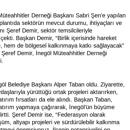
 Müteahhitler Derneği Başkanı Sabri Şen’e yapılan
oplantıda sektörün mevcut durumu, ihtiyaçları ve
ı Şeref Demir, sektör temsilcileriyle
ekti. Başkan Demir, “Birlik içerisinde hareket
ne, hem de bölgesel kalkınmaya katkı sağlayacak”
Şeref Demir, İnegöl Müteahhitler Derneği
i.
göl Belediye Başkanı Alper Taban oldu. Ziyarette,
şlarıyla yürüttüğü ortak projeleri aktarırken,
atırım fırsatları da ele alındı. Başkan Taban,
atırım yapmaya çağırarak, İnegöl’ün büyüme
elirtti. Şeref Demir ise, “Federasyon olarak
üm, altyapı projeleri ve sürdürülebilir kalkınma
etmeyi önemsiyoruz. İlçenin potansiyelini en