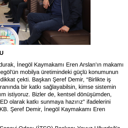
U
 durak, İnegöl Kaymakamı Eren Arslan’ın makamı
negöl’ün mobilya üretimindeki güçlü konumunun
dikkat çekti. Başkan Şeref Demir, “Birlikte iş
anında bir katkı sağlayabilsin, kimse sistemin
lım istiyoruz. Bizler de, kentsel dönüşümden,
ED olarak katkı sunmaya hazırız” ifadelerini
YKB. Şeref Demir, İnegöl Kaymakamı Eren