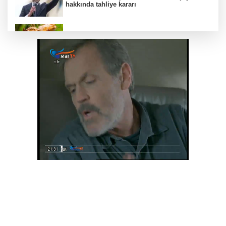
hakkında tahliye kararı
Fındık alım fiyatları açıklandı... Alımlar 24
Ağustos'ta başlıyor
6 yıl önceki kaçak avın failleri tespit edildi! 5
yaban keçisi için ceza uygulandı
Carettalar yeni sezona hırslı başladı
Balıkesir'de Kepsut’a Kent Lokantası ve
altyapı desteği