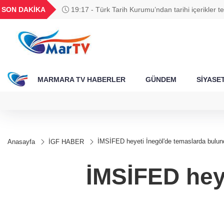
BGN
VND
GAU/TRY
BIST 100
SON DAKİKA
19:17 - Türk Tarih Kurumu’ndan tarihi içerikler t
303
28,0626
0,0018
6.499,13
13.798,82
MARMARA TV HABERLER
GÜNDEM
SİYASE
İMSİFED heyeti İnegöl'de temaslarda bulun
Anasayfa
İGF HABER
İMSİFED hey