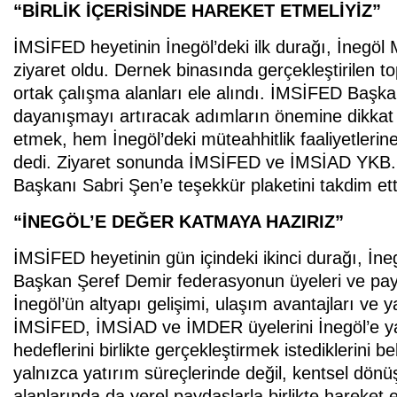
“BİRLİK İÇERİSİNDE HAREKET ETMELİYİZ”
İMSİFED heyetinin İnegöl’deki ilk durağı, İnegöl
ziyaret oldu. Dernek binasında gerçekleştirilen t
ortak çalışma alanları ele alındı. İMSİFED Başkan
dayanışmayı artıracak adımların önemine dikkat ç
etmek, hem İnegöl’deki müteahhitlik faaliyetleri
dedi. Ziyaret sonunda İMSİFED ve İMSİAD YKB. 
Başkanı Sabri Şen’e teşekkür plaketini takdim ett
“İNEGÖL’E DEĞER KATMAYA HAZIRIZ”
İMSİFED heyetinin gün içindeki ikinci durağı, İne
Başkan Şeref Demir federasyonun üyeleri ve payda
İnegöl’ün altyapı gelişimi, ulaşım avantajları ve y
İMSİFED, İMSİAD ve İMDER üyelerini İnegöl’e y
hedeflerini birlikte gerçekleştirmek istediklerini b
yalnızca yatırım süreçlerinde değil, kentsel dönüş
alanlarında da yerel paydaşlarla birlikte hareket 