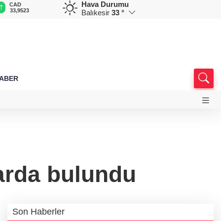
Hava Durumu
CAD
RUB
AED
AUD
D
33,9523
0,5831
12,9559
33,4688
7
Balıkesir
33 °
HABER
arda bulundu
Son Haberler