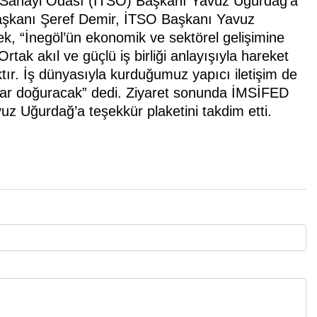
e Sanayi Odası (İTSO) Başkanı Yavuz Uğurdağ’a
aşkanı Şeref Demir, İTSO Başkanı Yavuz
k, “İnegöl’ün ekonomik ve sektörel gelişimine
rtak akıl ve güçlü iş birliği anlayışıyla hareket
aktır. İş dünyasıyla kurduğumuz yapıcı iletişim de
lar doğuracak” dedi. Ziyaret sonunda İMSİFED
 Uğurdağ’a teşekkür plaketini takdim etti.