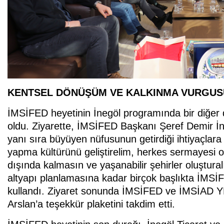
KENTSEL DÖNÜŞÜM VE KALKINMA VURGUS
İMSİFED heyetinin İnegöl programında bir diğer
oldu. Ziyarette, İMSİFED Başkanı Şeref Demir İ
yanı sıra büyüyen nüfusunun getirdiği ihtiyaçlara 
yapma kültürünü geliştirelim, herkes sermayesi or
dışında kalmasın ve yaşanabilir şehirler oluştura
altyapı planlamasına kadar birçok başlıkta İMSİF
kullandı. Ziyaret sonunda İMSİFED ve İMSİAD 
Arslan’a teşekkür plaketini takdim etti.