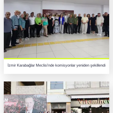
İzmir Karabağlar Meclisi'nde komisyonlar yeniden şekillendi