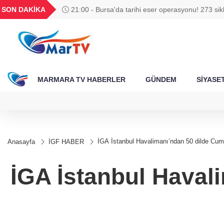
BGN
VND
GAU/TRY
BIST 100
SON DAKİKA
21:00 - Bursa'da tarihi eser operasyonu! 273 sik
788
27,9743
0,0018
6.660,55
13.779,39
ele geçirildi
MARMARA TV HABERLER
GÜNDEM
SİYASE
İGA İstanbul Havalimanı’ndan 50 dilde Cum
Anasayfa
İGF HABER
İGA İstanbul Haval