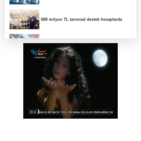
688 milyon TL tarımsal destek hesaplarda
Yapay zeka genç girişimcilere yeni kapılar
açıyor
Bursa Tabip Odası: Hekimlik 5 dakikaya
sığmaz
Gebze’nin geleceği için Başkent'te güçlü
temaslar
Hakkari'de JİHA destekli operasyonda 253
kilo esrar ele geçirildi