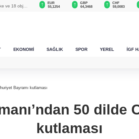
USD
EUR
GBP
CHF
ke ve 18 obje
47,6787
55,1254
64,3468
59,0083
T
EKONOMİ
SAĞLIK
SPOR
YEREL
İGF 
huriyet Bayramı kutlaması
imanı’ndan 50 dilde
kutlaması