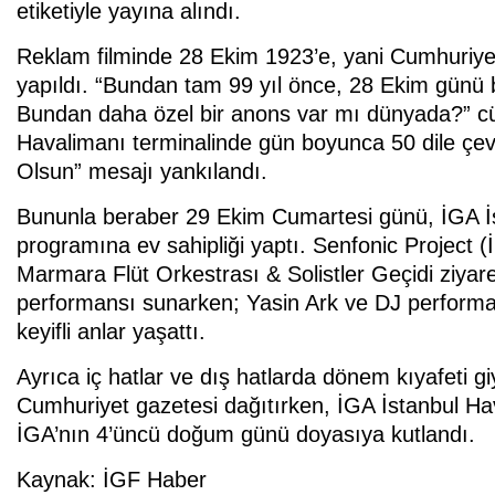
etiketiyle yayına alındı.
Reklam filminde 28 Ekim 1923’e, yani Cumhuriyet
yapıldı.
“Bundan tam 99 yıl önce, 28 Ekim günü 
Bundan daha özel bir anons var mı dünyada?”
c
Havalimanı terminalinde gün boyunca 50 dile çev
Olsun” mesajı yankılandı.
Bununla beraber 29 Ekim Cumartesi günü, İGA İ
programına ev sahipliği yaptı. Senfonic Project (
Marmara Flüt Orkestrası & Solistler Geçidi ziyar
performansı sunarken; Yasin Ark ve DJ performan
keyifli anlar yaşattı.
Ayrıca iç hatlar ve dış hatlarda dönem kıyafeti giy
Cumhuriyet gazetesi dağıtırken, İGA İstanbul Ha
İGA’nın 4’üncü doğum günü doyasıya kutlandı.
Kaynak: İGF Haber