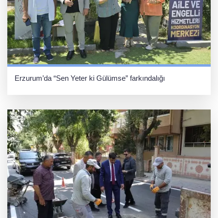
Erzurum’da “Sen Yeter ki Gülümse” farkındalığı