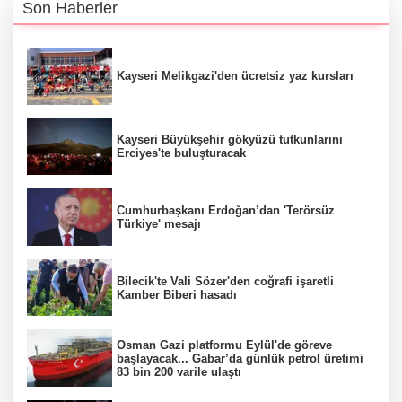
Son Haberler
Kayseri Melikgazi'den ücretsiz yaz kursları
Kayseri Büyükşehir gökyüzü tutkunlarını
Erciyes'te buluşturacak
Cumhurbaşkanı Erdoğan’dan 'Terörsüz
Türkiye' mesajı
Bilecik'te Vali Sözer'den coğrafi işaretli
Kamber Biberi hasadı
Osman Gazi platformu Eylül'de göreve
başlayacak... Gabar’da günlük petrol üretimi
83 bin 200 varile ulaştı