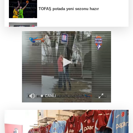
TOFAŞ potada yeni sezonu hazır
BTSO Başkanı Burkay, 2030 vizyonunu 62.
Meslek Komitesi ile değerlendirdi
Muharrem İnce’den Nâzım Hikmet
göndermeli paylaşım: Vatan hainliğine
devam ediyor hâlâ
Balıkesir’de kıyılar anlık takip ediliyor
“Bu Kampta Hayat Var” projesi özel bireylere
yaz tatili sunuyor