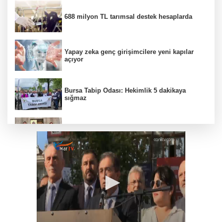
688 milyon TL tarımsal destek hesaplarda
Yapay zeka genç girişimcilere yeni kapılar
açıyor
Bursa Tabip Odası: Hekimlik 5 dakikaya
sığmaz
Gebze’nin geleceği için Başkent'te güçlü
temaslar
Hakkari'de JİHA destekli operasyonda 253
kilo esrar ele geçirildi
Keşan Kent Konseyi'nden muhtarlara nezaket
ziyareti