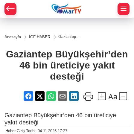
Gaziantep
Anasayfa
İGF HABER
Büyükşehir’den
46 bin üreticiye
yakıt desteği
Gaziantep Büyükşehir’den
46 bin üreticiye yakıt
desteği
Gaziantep Büyükşehir’den 46 bin üreticiye
yakıt desteği
Haber Giriş Tarihi: 04.11.2025 17:27