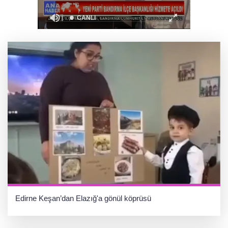
İstanbul Maltepe’de çocuklar kitapların renkli
dünyasında
Edirne Keşan’dan Elazığ'a gönül köprüsü