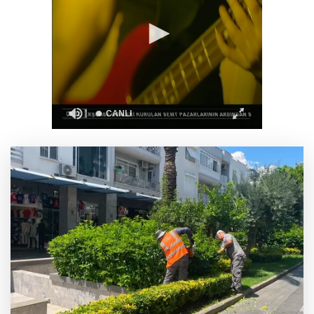
“Bu Kampta Hayat Var” projesi özel bireylere
yaz tatili sunuyor
Trabzonspor'a büyük destek
Eskişehir'de kırsal mahallelere yeni su
depoları