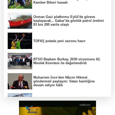
Kamber Biberi hasadı
Osman Gazi platformu Eylül'de göreve
başlayacak... Gabar’da günlük petrol üretimi
83 bin 200 varile ulaştı
TOFAŞ potada yeni sezonu hazır
BTSO Başkanı Burkay, 2030 vizyonunu 62.
Meslek Komitesi ile değerlendirdi
Muharrem İnce’den Nâzım Hikmet
göndermeli paylaşım: Vatan hainliğine
devam ediyor hâlâ
Balıkesir’de kıyılar anlık takip ediliyor