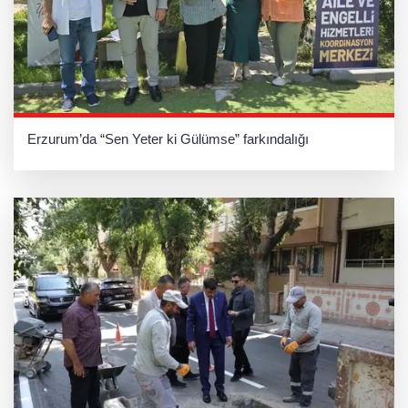
Erzurum’da “Sen Yeter ki Gülümse” farkındalığı