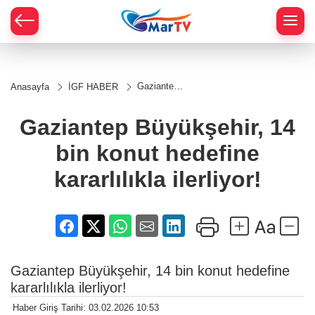
Gaziantep
Anasayfa
İGF HABER
Büyükşehir,
14 bin
konut
Gaziantep Büyükşehir, 14
hedefine
kararlılıkla
bin konut hedefine
ilerliyor!
kararlılıkla ilerliyor!
Gaziantep Büyükşehir, 14 bin konut hedefine
kararlılıkla ilerliyor!
Haber Giriş Tarihi: 03.02.2026 10:53