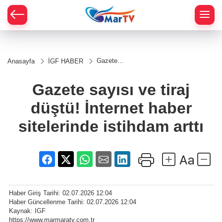
Gazete
Anasayfa
İGF HABER
sayısı ve
tiraj
düştü!
Gazete sayısı ve tiraj
İnternet
haber
düştü! İnternet haber
sitelerinde
istihdam
arttı
sitelerinde istihdam arttı
Haber Giriş Tarihi: 02.07.2026 12:04
Haber Güncellenme Tarihi: 02.07.2026 12:04
Kaynak: IGF
https://www.marmaratv.com.tr