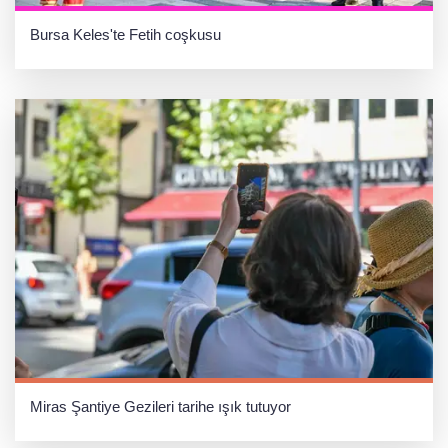
Bursa Keles'te Fetih coşkusu
Miras Şantiye Gezileri tarihe ışık tutuyor