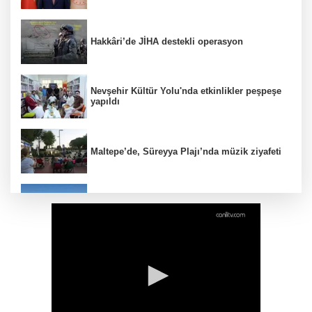
Hakkâri’de JİHA destekli operasyon
Nevşehir Kültür Yolu'nda etkinlikler peşpeşe
yapıldı
Maltepe’de, Süreyya Plajı’nda müzik ziyafeti
Kaçak bina yıkımında hayat kurtaran
müdahale
Yeşil-siyahlılar yeni sezonu coşkuyla açtı
İzmir İtfaiyesi’ne 13,5 milyon Euro’luk