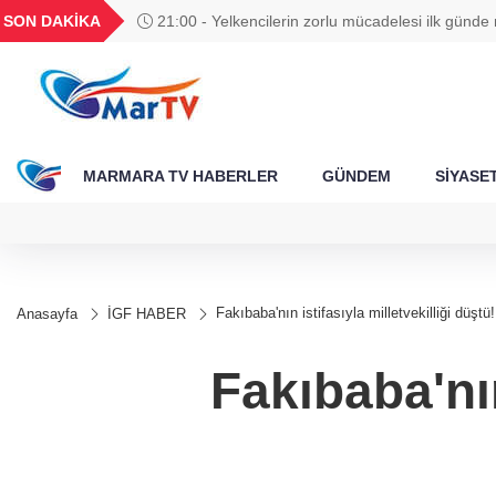
BGN
VND
GAU/TRY
BIST 100
SON DAKİKA
21:00 - Yelkencilerin zorlu mücadelesi ilk günde 
788
27,9743
0,0018
6.660,55
13.779,39
MARMARA TV HABERLER
GÜNDEM
SİYASE
Fakıbaba'nın istifasıyla milletvekilliği düştü!
Anasayfa
İGF HABER
Fakıbaba'nın