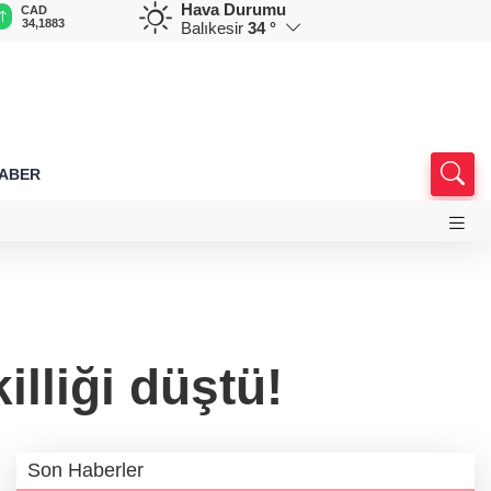
Hava Durumu
CAD
RUB
AED
AUD
D
34,1883
0,5822
12,9805
33,6898
7
Balıkesir
34 °
HABER
illiği düştü!
Son Haberler