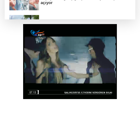
açıyor
Bursa Tabip Odası: Hekimlik 5 dakikaya
sığmaz
Gebze’nin geleceği için Başkent'te güçlü
temaslar
Hakkari'de JİHA destekli operasyonda 253
kilo esrar ele geçirildi
Keşan Kent Konseyi'nden muhtarlara nezaket
ziyareti