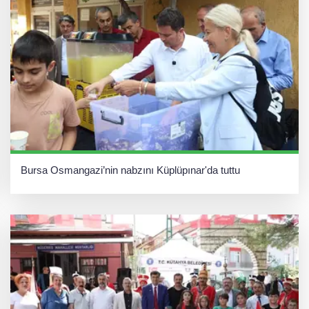
Bursa Osmangazi’nin nabzını Küplüpınar'da tuttu