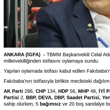
ANKARA (İGFA) -
TBMM Başkanvekili Celal Adan
milletvekilliğinden istifasını oylamaya sundu.
Yapılan oylamada istifası kabul edilen Fakıbaba'nın
Fakıbaba'nın istifasıyla birlikte meclisteki dağılım
AK Parti
286,
CHP
134,
HDP
56,
MHP
48,
İYİ P
Partisi
2,
BBP, DEVA, DBP, Saadet Partisi, Yen
sahip olurken, 5
bağımsız
ve 20 boş sandalye b