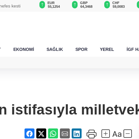
USD
EUR
GBP
CHF
nefes kesti
47,6787
55,1254
64,3468
59,0083
T
EKONOMİ
SAĞLIK
SPOR
YEREL
İGF 
 istifasıyla milletvek