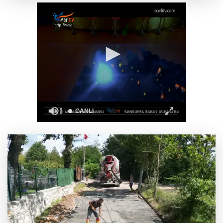
Keşan'da 177 milyon liralık yeni Hükümet
Konağı'nın temeli atıldı
İzmit'te 3 Çınar Çocuk Evi için kura çekimi
gerçekleştirildi
Keşan eski İlçe Millî Eğitim Müdürü vefatının
yıl dönümünde anıldı
İzmir Karabağlar Meclisi'nde komisyonlar
yeniden şekillendi