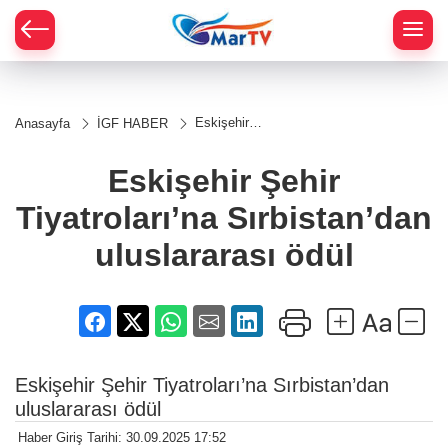
Eskişehir
Anasayfa
İGF HABER
Şehir
Tiyatroları’na
Sırbistan’dan
Eskişehir Şehir
uluslararası
ödül
Tiyatroları’na Sırbistan’dan
uluslararası ödül
Eskişehir Şehir Tiyatroları’na Sırbistan’dan
uluslararası ödül
Haber Giriş Tarihi: 30.09.2025 17:52