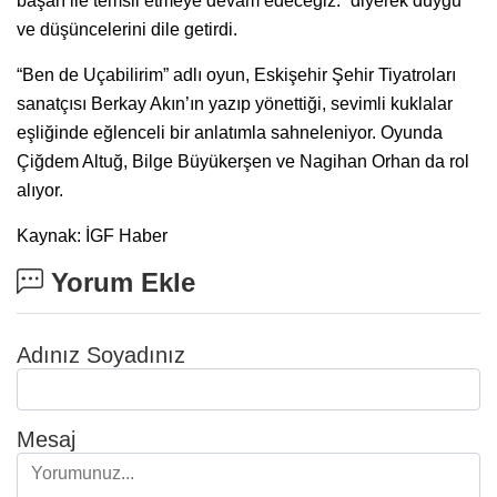
başarı ile temsil etmeye devam edeceğiz.” diyerek duygu
ve düşüncelerini dile getirdi.
“Ben de Uçabilirim” adlı oyun, Eskişehir Şehir Tiyatroları
sanatçısı Berkay Akın’ın yazıp yönettiği, sevimli kuklalar
eşliğinde eğlenceli bir anlatımla sahneleniyor. Oyunda
Çiğdem Altuğ, Bilge Büyükerşen ve Nagihan Orhan da rol
alıyor.
Kaynak: İGF Haber
Yorum Ekle
Adınız Soyadınız
Mesaj