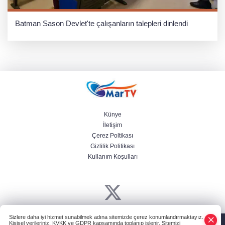
Batman Sason Devlet'te çalışanların talepleri dinlendi
Künye
İletişim
Çerez Poltikası
Gizlilik Politikası
Kullanım Koşulları
Sizlere daha iyi hizmet sunabilmek adına sitemizde çerez konumlandırmaktayız.
Powered by
HABER YAZILIMI
ve TURKTICARET.NET projesidir Copyright©
Kişisel verileriniz, KVKK ve GDPR kapsamında toplanıp işlenir. Sitemizi