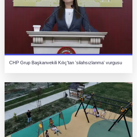
CHP Grup Başkanvekili Kılıç’tan 'silahsızlanma' vurgusu