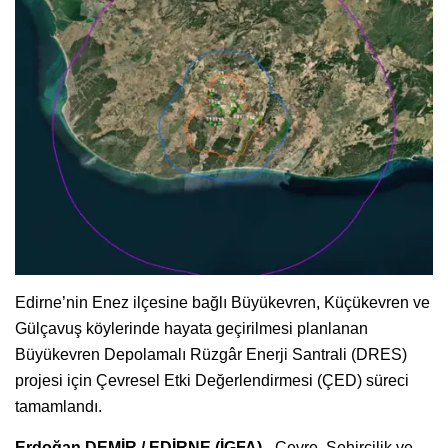
Edirne’nin Enez ilçesine bağlı Büyükevren, Küçükevren ve
Gülçavuş köylerinde hayata geçirilmesi planlanan
Büyükevren Depolamalı Rüzgâr Enerji Santrali (DRES)
projesi için Çevresel Etki Değerlendirmesi (ÇED) süreci
tamamlandı.
Erdoğan DEMİR / EDİRNE (İGFA) -
Çevre, Şehircilik ve