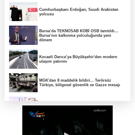
Cumhurbaşkanı Erdoğan, Suudi Arabistan
yolcusu
Bursa’da TEKNOSAB KOBİ OSB tanıtıldı...
Bursa’nın kalkınma yolculuğunda yeni
dönem
Kocaeli Darıca’ya Büyükşehir'den modern
ulaşım yatırımı
MGK'dan 8 maddelik bildiri... Terörsüz
Türkiye, bölgesel güvenlik ve Gazze mesajı
Yakıt barcı filosuna iki yeni gemi
Türk Tarih Kurumu’ndan tarihi içerikler tek
platformda