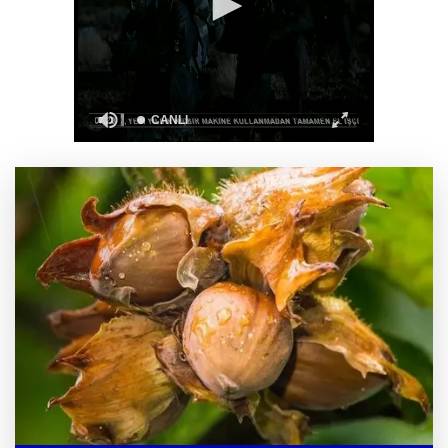
Türkiye ile Vietnam arasında 'hava'da yeni
dönem... Sefer kapasitesi artırıldı
Görevden uzaklaştırılan Utku Caner Çaykara
hakkında tahliye kararı