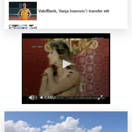
VakıfBank, Vanja Ivanovic’i transfer etti
Kütahya'da Geleneksel Müderris Mahallesi
Şenliği coşkusu
Eyüpsultan Meydanı'na yeni düzenleme
Terörsüz Türkiye yasa teklifi komisyondan
geçti
Muhtarlardan makarna yarışı