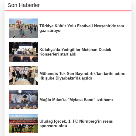
Son Haberler
Türkiye Kültür Yolu Festivali Nevşehir'de tam
gaz sürüyor
Kütahya'da Yedigöller Metehan Destek
Konserleri start aldı
Mühendis Tek-Sen Bayındırlık’tan tarihi adım:
İlk şube Diyarbakır’da açıldı
Muğla Milas'ta "Mylasa Band" izdihamı
Uludağ İçecek, 1. FC Nürnberg’in resmi
sponsoru oldu