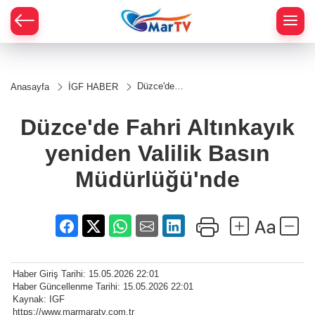
Düzce'de
Anasayfa
İGF HABER
Fahri
Altınkayık
yeniden Valilik
Düzce'de Fahri Altınkayık
Basın
Müdürlüğü'nde
yeniden Valilik Basın
Müdürlüğü'nde
Haber Giriş Tarihi: 15.05.2026 22:01
Haber Güncellenme Tarihi: 15.05.2026 22:01
Kaynak: IGF
https://www.marmaratv.com.tr