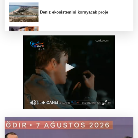
Deniz ekosistemini koruyacak proje
Rize Yaşayan Miras Şöleni coşkuyla başladı
Lukaku Fener’e mi, Beşiktaş’a mı geliyor?
Kayseri Talas İnovasyon Merkezi finale kaldı
Zabıtadan gurbetçi yaşlı çifte yardım eli