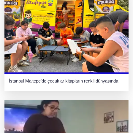
İstanbul Maltepe’de çocuklar kitapların renkli dünyasında