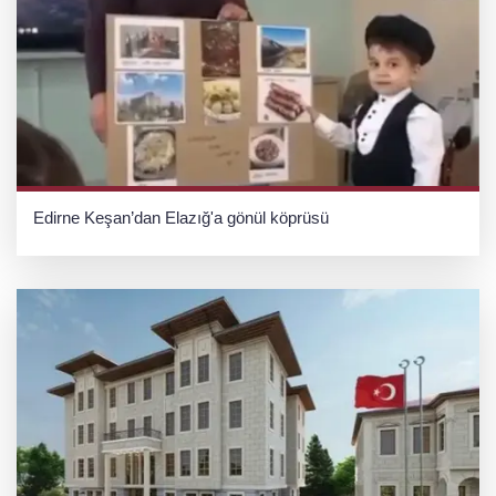
Edirne Keşan’dan Elazığ'a gönül köprüsü