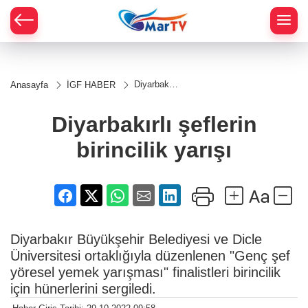
Diyarbakırlı
Anasayfa
İGF HABER
şeflerin
birincilik
yarışı
Diyarbakırlı şeflerin
birincilik yarışı
Diyarbakır Büyükşehir Belediyesi ve Dicle
Üniversitesi ortaklığıyla düzenlenen "Genç şef
yöresel yemek yarışması" finalistleri birincilik
için hünerlerini sergiledi.