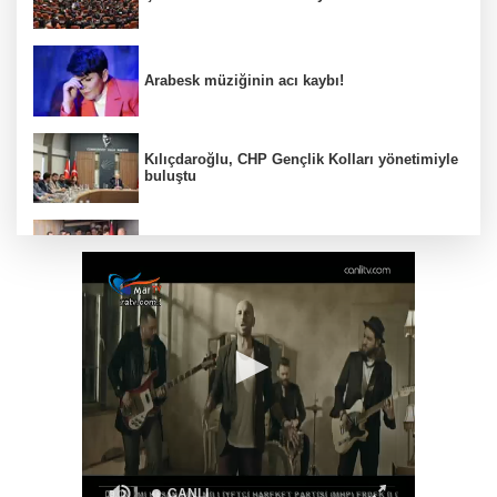
Arabesk müziğinin acı kaybı!
Kılıçdaroğlu, CHP Gençlik Kolları yönetimiyle
buluştu
CHP İstanbul’da yeni katılımlar... Gürsel
Tekin: Birlikte başaracağız
Menderes Belediye Başkanı İlkay Çiçek
görevden uzaklaştırıldı
Anadolu Otoyolu'nda kamyonet çekiciye
çarptı!