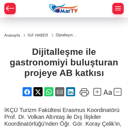
Dijitalleşme
Anasayfa
İGF HABER
ile
gastronomiyi
buluşturan
Dijitalleşme ile
projeye AB
katkısı
gastronomiyi buluşturan
projeye AB katkısı
İKÇÜ Turizm Fakültesi Erasmus Koordinatörü
Prof. Dr. Volkan Altıntaş ile Dış İlişkiler
Koordinatörlüğü’nden Öğr. Gör. Koray Çelik’in,