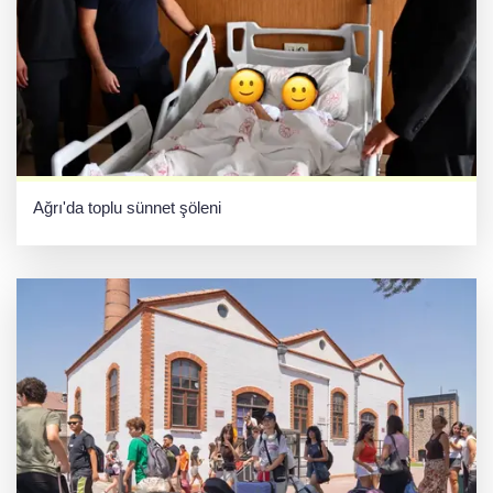
Ağrı'da toplu sünnet şöleni