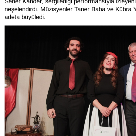
Seher Kander, sergilediği performansıyla izleyen
neşelendirdi. Müzisyenler Taner Baba ve Kübra Yal
adeta büyüledi.