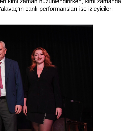
leri kimi zaman hüzünlendirirken, kimi zamanda
avaç’ın canlı performansları ise izleyicileri