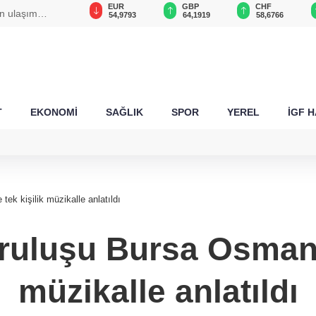
USD
EUR
GBP
CHF
n ulaşım
47,6923
54,9793
64,1919
58,6766
T
EKONOMİ
SAĞLIK
SPOR
YEREL
İGF 
ek kişilik müzikalle anlatıldı
ruluşu Bursa Osmanga
müzikalle anlatıldı