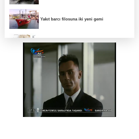
Yakıt barcı filosuna iki yeni gemi
Türk Tarih Kurumu’ndan tarihi içerikler tek
platformda
Türkiye ile Vietnam arasında 'hava'da yeni
dönem... Sefer kapasitesi artırıldı
Görevden uzaklaştırılan Utku Caner Çaykara
hakkında tahliye kararı
Fındık alım fiyatları açıklandı... Alımlar 24
Ağustos'ta başlıyor