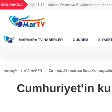
BGN
VND
GAU/TRY
BIST 100
SON DAKİKA
21:18 - Kocaeli Darıca’ya Büyükşehir'den moder
329
27,9743
0,0018
6.542,02
13.798,82
yatırımı
MARMARA TV HABERLER
GÜNDEM
SİYASE
Cumhuriyet’in kuruluşu Bursa Osmangazi'de t
Anasayfa
İGF HABER
Cumhuriyet’in ku