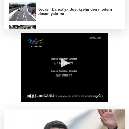
Kocaeli Darıca’ya Büyükşehir'den modern
ulaşım yatırımı
MGK'dan 8 maddelik bildiri... Terörsüz
Türkiye, bölgesel güvenlik ve Gazze mesajı
Yakıt barcı filosuna iki yeni gemi
Türk Tarih Kurumu’ndan tarihi içerikler tek
platformda
Türkiye ile Vietnam arasında 'hava'da yeni
dönem... Sefer kapasitesi artırıldı