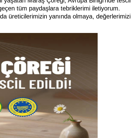
ni yaşatan Maraş Çöreği, Avrupa Birliği'nde tescil
geçen tüm paydaşlara tebriklerimi iletiyorum.
a üreticilerimizin yanında olmaya, değerlerimizi