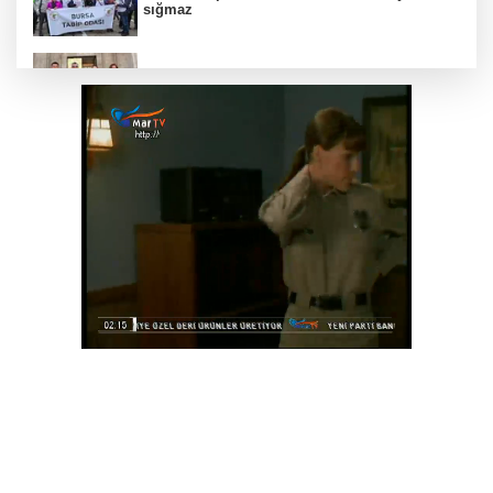
sığmaz
Gebze’nin geleceği için Başkent'te güçlü
temaslar
Hakkari'de JİHA destekli operasyonda 253
kilo esrar ele geçirildi
Keşan Kent Konseyi'nden muhtarlara nezaket
ziyareti
İstanbul Maltepe’de çocuklar kitapların renkli
dünyasında