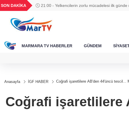
BGN
VND
GAU/TRY
BIST 100
SON DAKİKA
21:00 - 688 milyon TL tarımsal destek hesaplar
788
27,9743
0,0018
6.660,55
13.779,39
MARMARA TV HABERLER
GÜNDEM
SİYASE
Coğrafi işaretlilere AB'den 44'üncü tescil..
Anasayfa
İGF HABER
Coğrafi işaretlilere