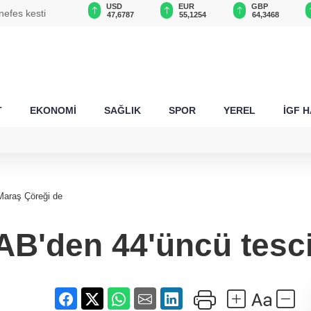
USD
EUR
GBP
CHF
da
47,6787
55,1254
64,3468
59,0083
T
EKONOMİ
SAĞLIK
SPOR
YEREL
İGF 
. Maraş Çöreği de
 AB'den 44'üncü tesc