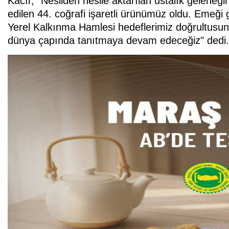
Kacır, "Nesilden nesile aktarılan ustalık geleneği
edilen 44. coğrafi işaretli ürünümüz oldu. Emeği 
Yerel Kalkınma Hamlesi hedeflerimiz doğrultusund
dünya çapında tanıtmaya devam edeceğiz" dedi.