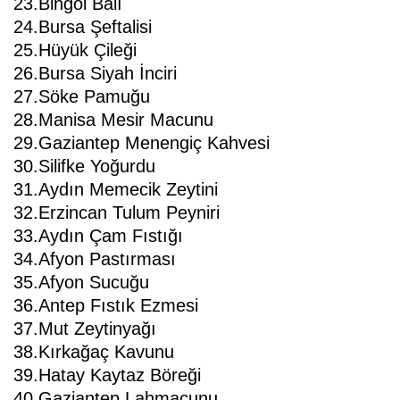
23.Bingöl Balı
24.Bursa Şeftalisi
25.Hüyük Çileği
26.Bursa Siyah İnciri
27.Söke Pamuğu
28.Manisa Mesir Macunu
29.Gaziantep Menengiç Kahvesi
30.Silifke Yoğurdu
31.Aydın Memecik Zeytini
32.Erzincan Tulum Peyniri
33.Aydın Çam Fıstığı
34.Afyon Pastırması
35.Afyon Sucuğu
36.Antep Fıstık Ezmesi
37.Mut Zeytinyağı
38.Kırkağaç Kavunu
39.Hatay Kaytaz Böreği
40.Gaziantep Lahmacunu