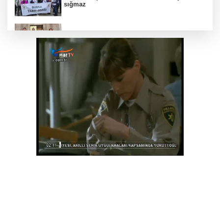
sığmaz
Gebze’nin geleceği için Başkent'te güçlü
temaslar
Hakkari'de JİHA destekli operasyonda 253
kilo esrar ele geçirildi
Keşan Kent Konseyi'nden muhtarlara nezaket
ziyareti
İstanbul Maltepe’de çocuklar kitapların renkli
dünyasında