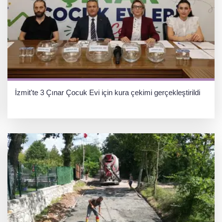
İzmit'te 3 Çınar Çocuk Evi için kura çekimi gerçekleştirildi