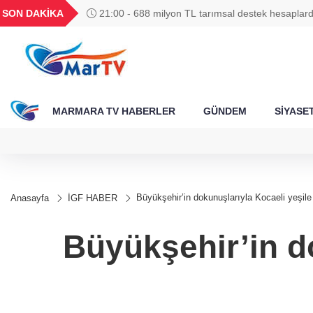
BGN
VND
GAU/TRY
BIST 100
SON DAKİKA
21:00 - 688 milyon TL tarımsal destek hesaplar
788
27,9743
0,0018
6.660,55
13.779,39
MARMARA TV HABERLER
GÜNDEM
SİYASE
Büyükşehir’in dokunuşlarıyla Kocaeli yeşil
Anasayfa
İGF HABER
Büyükşehir’in d