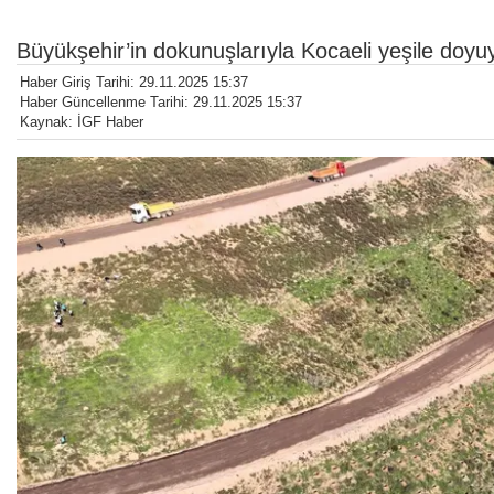
Büyükşehir’in dokunuşlarıyla Kocaeli yeşile doyu
Haber Giriş Tarihi: 29.11.2025 15:37
Haber Güncellenme Tarihi: 29.11.2025 15:37
Kaynak: İGF Haber