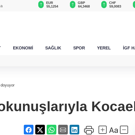
USD
EUR
GBP
CHF
da
47,6787
55,1254
64,3468
59,0083
T
EKONOMİ
SAĞLIK
SPOR
YEREL
İGF 
e doyuyor
okunuşlarıyla Kocael