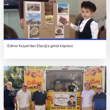
Edirne Keşan’dan Elazığ'a gönül köprüsü