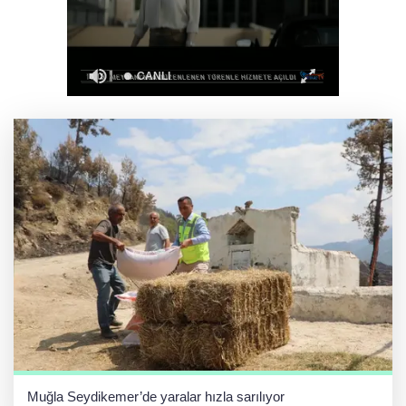
Kütahya’da komşuluk bağları güçleniyor
Eskişehir'de Kentpark Yapay Plajı yeni
sezonda hizmete açıldı
Muğla Seydikemer’de yaralar hızla sarılıyor