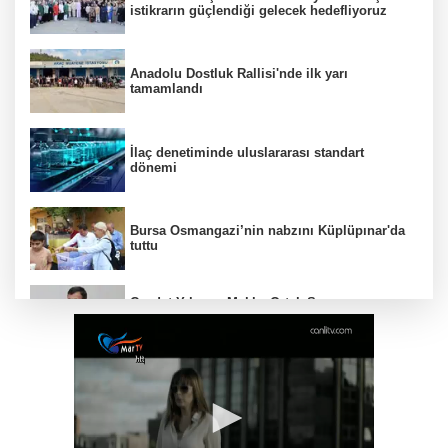
istikrarın güçlendiği gelecek hedefliyoruz
Anadolu Dostluk Rallisi'nde ilk yarı
tamamlandı
İlaç denetiminde uluslararası standart
dönemi
Bursa Osmangazi’nin nabzını Küplüpınar'da
tuttu
Cevdet Yılmaz: Mekke Ortak Savunma
Anlaşması bölgesel güvenliğe katkı
sağlayacak
Konya Büyükşehir’in baba-oğul kampı
Ağustos'ta da sürecek