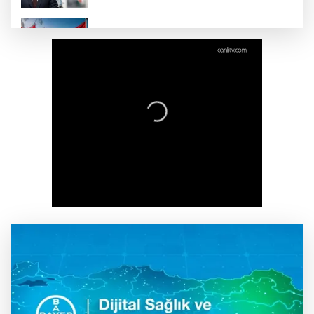
Ticaret'ten Türk ihracatçısına Endonezya
pazarı rehberi
Şahin Biba’dan Bursaspor’a yeni sezon
mesajı: Adım adım şampiyonluğa
Konya Büyükşehir FERA şubelerini
yaygınlaştırıyor
Ordu’da gökdelenlerin yıkıldığı sahil halkın
hizmetine açıldı