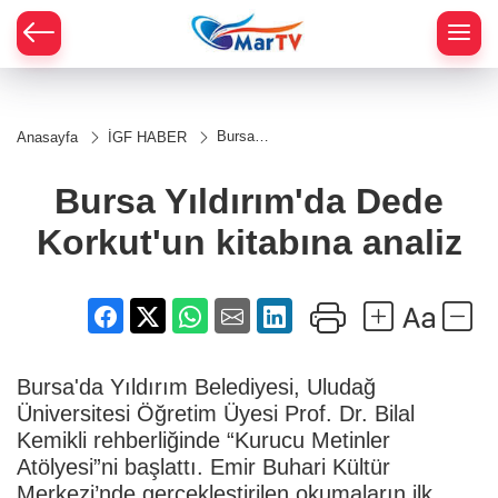
Bursa
Anasayfa
İGF HABER
Yıldırım'da
Dede
Korkut'un
Bursa Yıldırım'da Dede
kitabına
analiz
Korkut'un kitabına analiz
Bursa'da Yıldırım Belediyesi, Uludağ
Üniversitesi Öğretim Üyesi Prof. Dr. Bilal
Kemikli rehberliğinde “Kurucu Metinler
Atölyesi”ni başlattı. Emir Buhari Kültür
Merkezi’nde gerçekleştirilen okumaların ilk