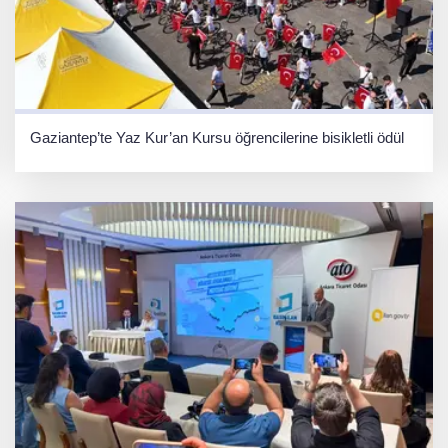
Gaziantep’te Yaz Kur’an Kursu öğrencilerine bisikletli ödül