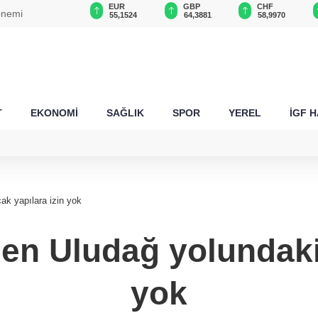
USD
EUR
GBP
CHF
önemi
47,6991
55,1524
64,3881
58,9970
T
EKONOMİ
SAĞLIK
SPOR
YEREL
İGF 
k yapılara izin yok
n Uludağ yolundaki 
yok