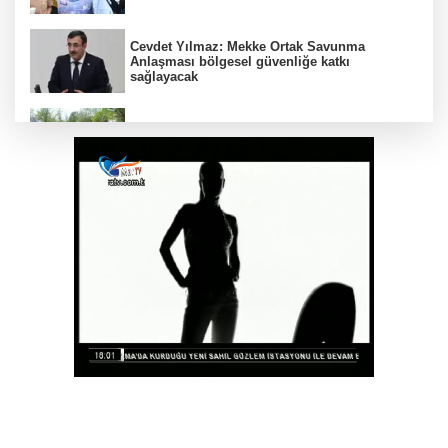
Cevdet Yılmaz: Mekke Ortak Savunma
Anlaşması bölgesel güvenliğe katkı
sağlayacak
Konya Büyükşehir’in baba-oğul kampı
Ağustos'ta da sürecek
Kütahya’da komşuluk bağları güçleniyor
Eskişehir'de Kentpark Yapay Plajı yeni
sezonda hizmete açıldı
Muğla Seydikemer’de yaralar hızla sarılıyor