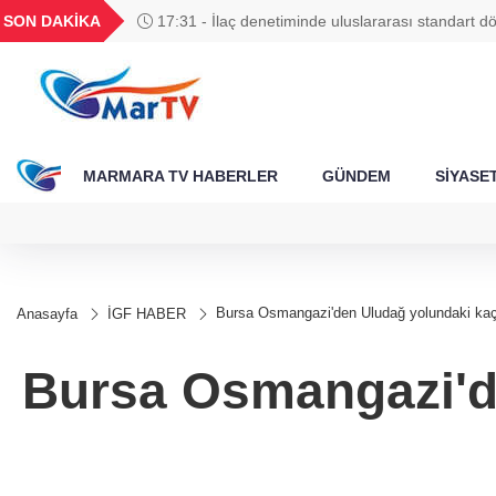
BGN
VND
GAU/TRY
BIST 100
SON DAKİKA
17:31 - İlaç denetiminde uluslararası standart d
408
27,9743
0,0018
6.658,67
13.778,67
MARMARA TV HABERLER
GÜNDEM
SİYASE
Bursa Osmangazi'den Uludağ yolundaki kaça
Anasayfa
İGF HABER
Bursa Osmangazi'de