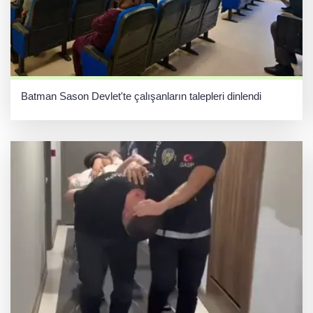
Batman Sason Devlet'te çalışanların talepleri dinlendi