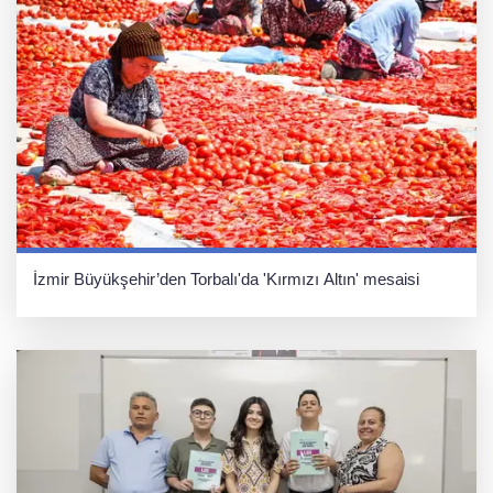
İzmir Büyükşehir’den Torbalı'da 'Kırmızı Altın' mesaisi