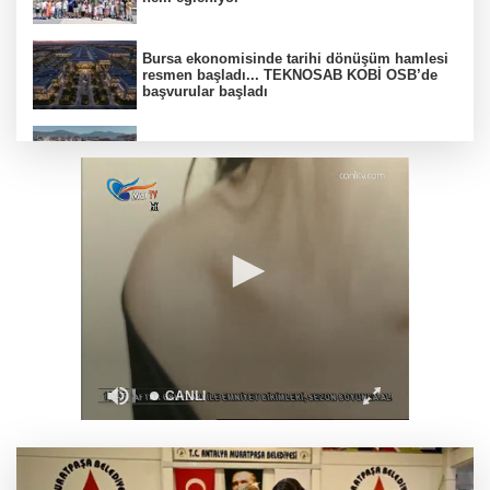
Bursa ekonomisinde tarihi dönüşüm hamlesi
resmen başladı... TEKNOSAB KOBİ OSB’de
başvurular başladı
Derince'ye 120 yataklı sağlık tesisi geliyor
TOFAŞ'lı oyuncular sağlık kontrolünden geçti
İzmir Karabağlar'da BİO fark yarattı
Edirne'de Altınyazı Karasaz Sulama
Kooperatifi'ne güçlü takviye