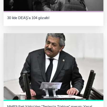
30 ilde DEAŞ'a 104 gözaltı!
MHP'li Feti Yıldız'dan "Terörsüz Türkiye" mesajı: Yasal