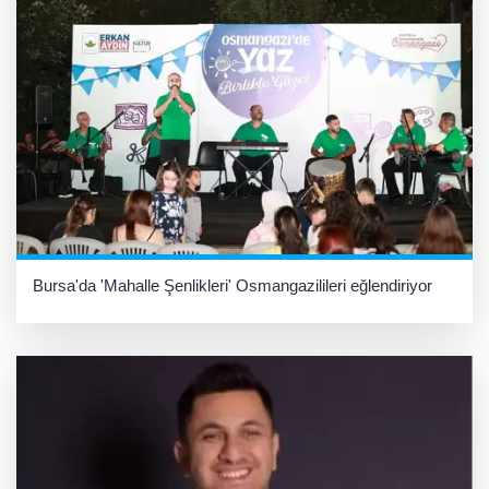
Bursa'da 'Mahalle Şenlikleri' Osmangazilileri eğlendiriyor