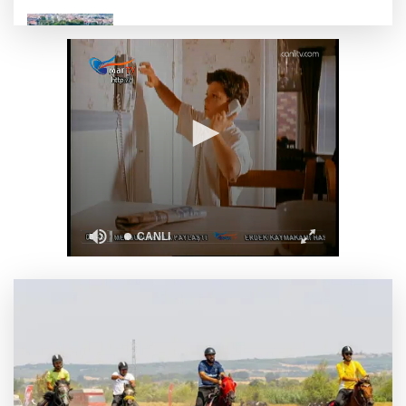
Körfez’in iki yakası uluslararası boyuta
taşınıyor
Aydınlı milli atlet Koray Uygun, U20 Dünya
Şampiyonası’nda yarı finalde
J70 Türkiye Turu 3. ayakta Team Nautique
Yachting şampiyonluğu elde etti
Bursa’da 700 yıllık ruh marşlarla yaşatılıyor