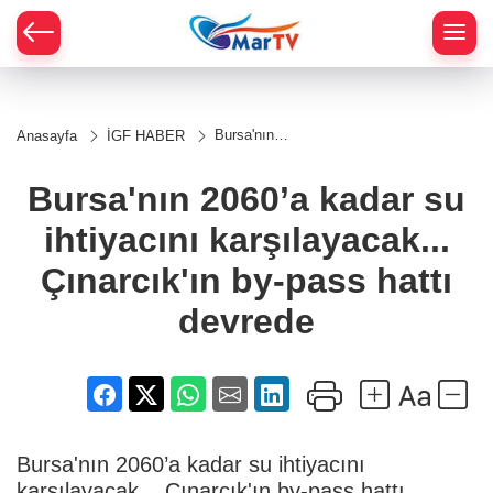
Bursa'nın
Anasayfa
İGF HABER
2060’a kadar
su ihtiyacını
karşılayacak...
Bursa'nın 2060’a kadar su
Çınarcık'ın by-
pass hattı
ihtiyacını karşılayacak...
devrede
Çınarcık'ın by-pass hattı
devrede
Bursa'nın 2060’a kadar su ihtiyacını
karşılayacak... Çınarcık'ın by-pass hattı