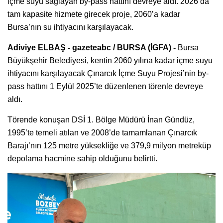
içme suyu sağlayan by-pass hattını devreye aldı. 2026’da
tam kapasite hizmete girecek proje, 2060’a kadar
Bursa’nın su ihtiyacını karşılayacak.
Adiviye ELBAŞ - gazeteabc / BURSA (İGFA) -
Bursa
Büyükşehir Belediyesi, kentin 2060 yılına kadar içme suyu
ihtiyacını karşılayacak Çınarcık İçme Suyu Projesi’nin by-
pass hattını 1 Eylül 2025’te düzenlenen törenle devreye
aldı.
Törende konuşan DSİ 1. Bölge Müdürü İnan Gündüz,
1995’te temeli atılan ve 2008’de tamamlanan Çınarcık
Barajı’nın 125 metre yüksekliğe ve 379,9 milyon metreküp
depolama hacmine sahip olduğunu belirtti.