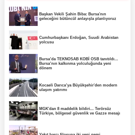
Başkan Vekili Şahin Biba: Bursa'nın
geleceğini bütüncül anlayışla planlıyoruz
Cumhurbaşkanı Erdoğan, Suudi Arabistan
yolcusu
Bursa’da TEKNOSAB KOBİ OSB tanıtıldı...
Bursa’nın kalkınma yolculuğunda yeni
dönem
Kocaeli Darıca’ya Büyükşehir'den modern
ulaşım yatırımı
MGK'dan 8 maddelik bildiri... Terörsüz
Türkiye, bölgesel güvenlik ve Gazze mesajı
Yakıt barcı filosuna iki yeni gemi