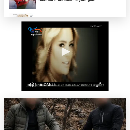
Türk Tarih Kurumu’ndan tarihi içerikler tek
platformda
Türkiye ile Vietnam arasında 'hava'da yeni
dönem... Sefer kapasitesi artırıldı
Görevden uzaklaştırılan Utku Caner Çaykara
hakkında tahliye kararı
Fındık alım fiyatları açıklandı... Alımlar 24
Ağustos'ta başlıyor