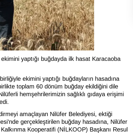
le ekimini yaptığı buğdayda ilk hasat Karacaoba
birliğiyle ekimini yaptığı buğdayların hasadına
 birlikte toplam 60 dönüm buğday ekildiğini dile
lüferli hemşehrilerimizin sağlıklı gıdaya erişimi
edi.
endirmeyi amaçlayan Nilüfer Belediyesi, ektiği
si’nde gerçekleştirilen buğday hasadına, Nilüfer
l Kalkınma Kooperatifi (NİLKOOP) Başkanı Resul