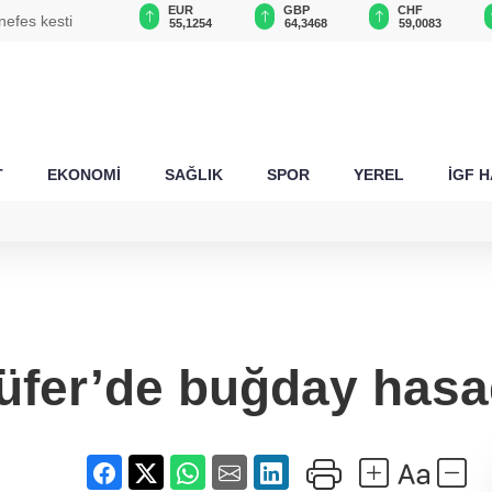
USD
EUR
GBP
CHF
nefes kesti
47,6787
55,1254
64,3468
59,0083
T
EKONOMİ
SAĞLIK
SPOR
YEREL
İGF 
üfer’de buğday hasa