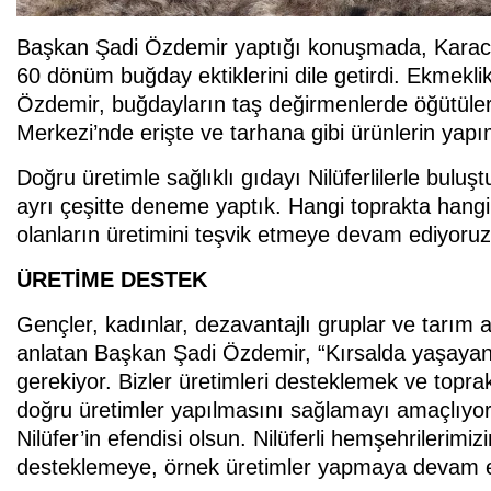
Başkan Şadi Özdemir yaptığı konuşmada, Karacao
60 dönüm buğday ektiklerini dile getirdi. Ekmekli
Özdemir, buğdayların taş değirmenlerde öğütüler
Merkezi’nde erişte ve tarhana gibi ürünlerin yapım
Doğru üretimle sağlıklı gıdayı Nilüferlilerle bul
ayrı çeşitte deneme yaptık. Hangi toprakta hangi
olanların üretimini teşvik etmeye devam ediyoruz
ÜRETİME DESTEK
Gençler, kadınlar, dezavantajlı gruplar ve tarım a
anlatan Başkan Şadi Özdemir, “Kırsalda yaşayan i
gerekiyor. Bizler üretimleri desteklemek ve topra
doğru üretimler yapılmasını sağlamayı amaçlıyoru
Nilüfer’in efendisi olsun. Nilüferli hemşehrilerimizi
desteklemeye, örnek üretimler yapmaya devam e