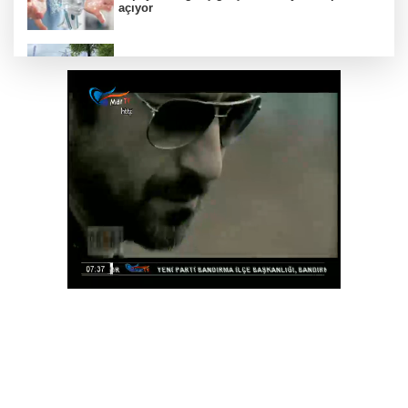
açıyor
Bursa Tabip Odası: Hekimlik 5 dakikaya
sığmaz
Gebze’nin geleceği için Başkent'te güçlü
temaslar
Hakkari'de JİHA destekli operasyonda 253
kilo esrar ele geçirildi
Keşan Kent Konseyi'nden muhtarlara nezaket
ziyareti