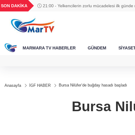
BGN
VND
GAU/TRY
BIST 100
SON DAKİKA
21:00 - Yelkencilerin zorlu mücadelesi ilk günde 
788
27,9743
0,0018
6.660,55
13.779,39
MARMARA TV HABERLER
GÜNDEM
SİYASE
Bursa Nilüfer’de buğday hasadı başladı
Anasayfa
İGF HABER
Bursa Nil