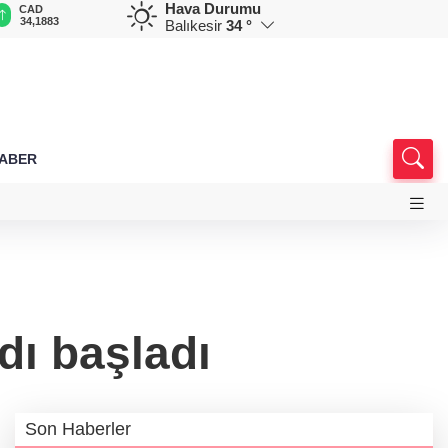
Hava Durumu
CAD
RUB
AED
AUD
D
34,1883
0,5822
12,9805
33,6898
7
Balıkesir
34 °
HABER
dı başladı
Son Haberler