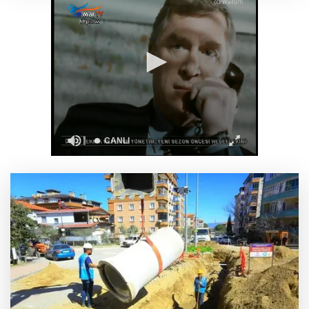
Ganita Akşamları’nda büyük coşku
Akustik sahne yaz akşamlarına ritim katıyor
Kırsal yollara neşter